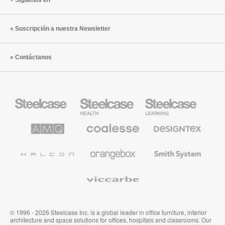
Síguenos en
Suscripción a nuestra Newsletter
Contáctanos
Mobiliario
Mobiliario
Mobiliario
Steelcase
para
para
sanidad
educación
de
de
AMQ
Mobiliario
Textiles
Steelcase
Steelcase
Solutions
premium
de
de
Designtex
Coalesse
Halcon
Orangebox
Smith
System
Viccarbe
© 1996 - 2026 Steelcase Inc. is a global leader in office furniture, interior
architecture and space solutions for offices, hospitals and classrooms. Our