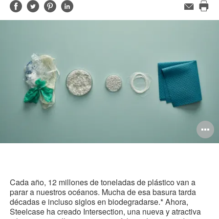
Compartir
Compartir
Compartir
Compartir
Correo
electrónico
Imp
en
en
en
en
est
Facebook
Twitter
Pinterest
Linked-
pág
in
A
i
Cada año, 12 millones de toneladas de plástico van a
parar a nuestros océanos. Mucha de esa basura tarda
décadas e incluso siglos en biodegradarse.* Ahora,
Steelcase ha creado Intersection, una nueva y atractiva