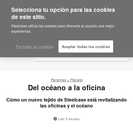
Selecciona tu opción para las cookies
×
Are you in United States?
de este sitio.
Would you like to see Products we sell in
Steelcase utiliza las cookies para ofrecerle al usuario una mejor
your region?
experiencia.
Americas
English
Formato de cookies
Aceptar todas las cookies
Español
Personas + Planeta
Del océano a la oficina
Cómo un nuevo tejido de Steelcase está revitalizando
las oficinas y el océano
Leer 5 minutos