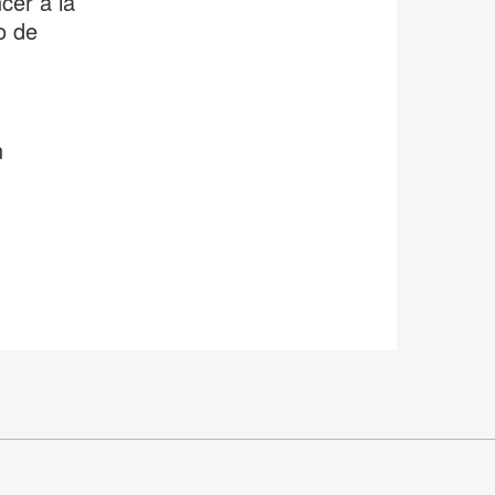
cer a la
o de
n