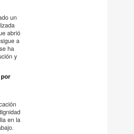
ado un
lizada
ue abrió
sigue a
 se ha
ución y
 por
ucación
dignidad
ia en la
bajo.