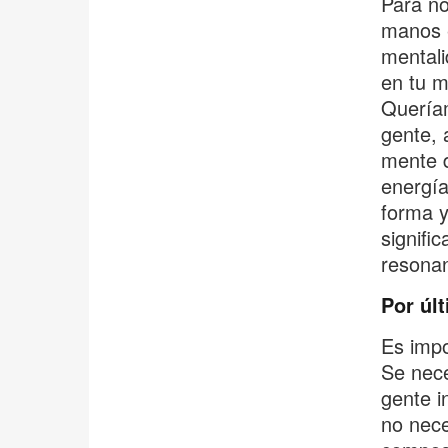
Para no
manos e
mentali
en tu m
Queríam
gente, 
mente d
energía
forma y
signific
resonan
Por úl
Es impo
Se nece
gente i
no nece