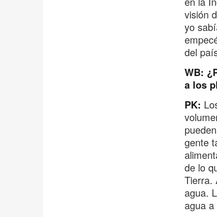
en la I
visión 
yo sabí
empecé 
del paí
WB: ¿P
a los p
PK:
Los
volumen
pueden 
gente t
aliment
de lo q
Tierra.
agua. L
agua a