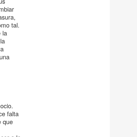
us
mbiar
asura,
omo tal.
 la
la
va
 una
ocio.
e falta
e que