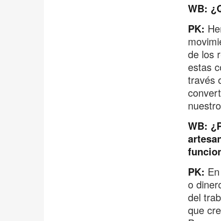
WB: ¿Q
PK:
Hem
movimie
de los 
estas c
través 
convert
nuestro
WB: ¿P
artesan
funcio
PK:
En 
o diner
del tra
que cre