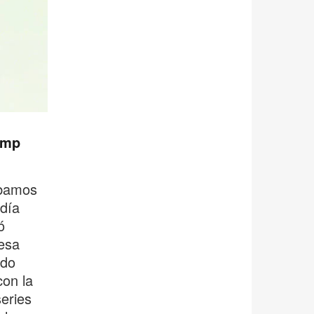
ump
ábamos
día
ó
esa
ndo
con la
series