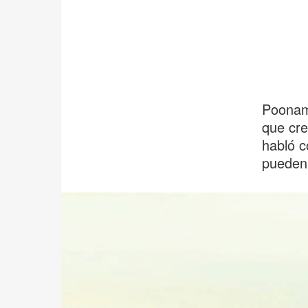
Poonam 
que cre
habló c
pueden 