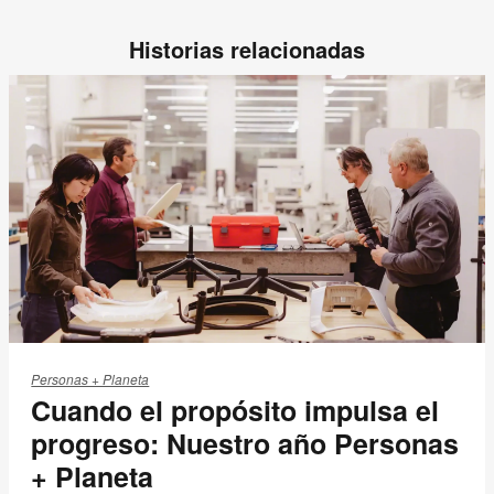
Historias relacionadas
Cuando
el
Personas + Planeta
Cuando el propósito impulsa el
propósito
impulsa
progreso: Nuestro año Personas
el
+ Planeta
progreso: