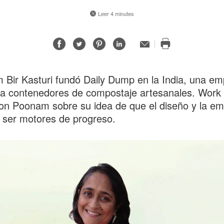
Leer 4 minutes
Compartir
Compartir
Compartir
Compartir
Correo
electrónico
Imprimir
en
en
en
en
esta
Facebook
Twitter
Pinterest
Linked-
página
Bir Kasturi fundó Daily Dump en la India, una e
in
a contenedores de compostaje artesanales. Work 
on Poonam sobre su idea de que el diseño y la e
ser motores de progreso.