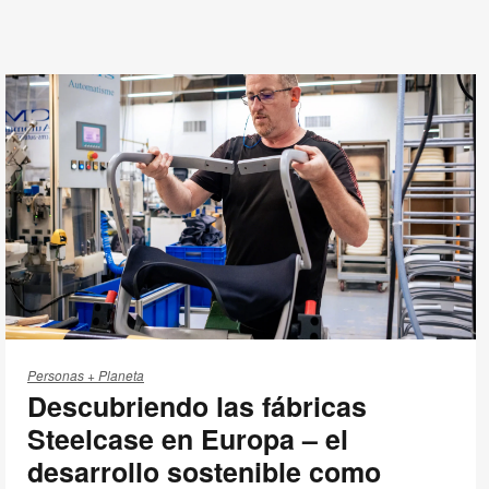
Descubriendo
las
Personas + Planeta
Descubriendo las fábricas
fábricas
Steelcase
Steelcase en Europa – el
en
desarrollo sostenible como
Europa