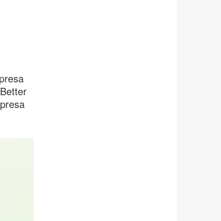
mpresa
Better
mpresa