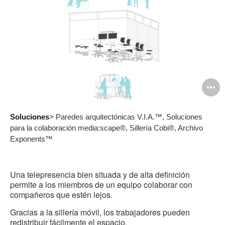
A
i
Soluciones
> Paredes arquitectónicas V.I.A.™, Soluciones
para la colaboración media:scape®, Sillería Cobi®, Archivo
Exponents™
Una telepresencia bien situada y de alta definición
permite a los miembros de un equipo colaborar con
compañeros que estén lejos.
Gracias a la sillería móvil, los trabajadores pueden
redistribuir fácilmente el espacio.