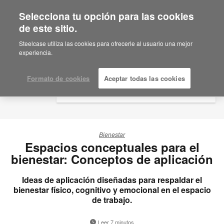
Selecciona tu opción para las cookies
×
Are you in United States?
de este sitio.
Would you like to see Products we sell in
Steelcase utiliza las cookies para ofrecerle al usuario una mejor
your region?
experiencia.
Americas
English
Formato de cookies
Aceptar todas las cookies
Español
Bienestar
Espacios conceptuales para el
bienestar: Conceptos de aplicación
Ideas de aplicación diseñadas para respaldar el
bienestar físico, cognitivo y emocional en el espacio
de trabajo.
Leer 7 minutos