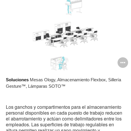
A
i
Soluciones
Mesas Ology, Almacenamiento Flexbox, Sillería
Gesture™, Lámparas SOTO™
Los ganchos y compartimentos para el almacenamiento
personal disponibles en cada puesto de trabajo reducen
el abarrotamiento y actúan como delimitadores entre los
empleados. Las superficies de trabajo regulables en
altura permiten realizar un sano movimiento y