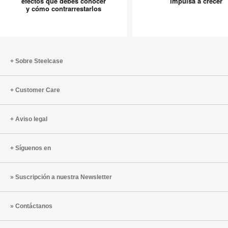
efectos que debes conocer
impulsa a crecer
y cómo contrarrestarlos
5
nos
efectos
impulsa
que
a
debes
crecer
conocer
Sobre Steelcase
y
cómo
Customer Care
contrarrestarlos
Aviso legal
Síguenos en
Suscripción a nuestra Newsletter
Contáctanos