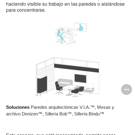
haciendo visible su trabajo en las paredes o aislándose
para concentrarse.
A
i
Soluciones
Paredes arquitectónicas V.I.A.™, Mesas y
archivo Denizen™, Sillería Bob™, Sillería Bindu™