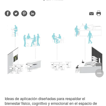
Compartir
Compartir
Compartir
Compartir
Correo
electrónico
Imp
en
en
en
en
est
Facebook
Twitter
Pinterest
Linked-
pág
in
A
i
Ideas de aplicación diseñadas para respaldar el
bienestar físico, cognitivo y emocional en el espacio de