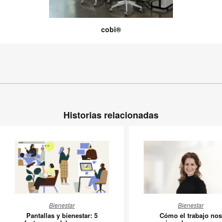
cobi®
Historias relacionadas
Pantallas
Cómo
Bienestar
Bienestar
y
el
Pantallas y bienestar: 5
Cómo el trabajo nos
bienestar:
trabajo