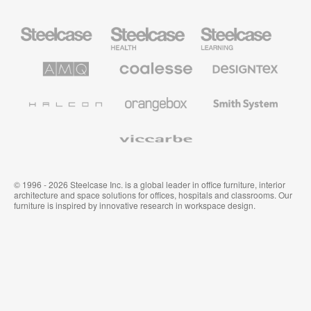
Mobiliario
Mobiliario
Mobiliario
Steelcase
para
para
sanidad
educación
de
de
AMQ
Mobiliario
Textiles
Steelcase
Steelcase
Solutions
premium
de
de
Designtex
Coalesse
Halcon
Orangebox
Smith
System
Viccarbe
© 1996 - 2026 Steelcase Inc. is a global leader in office furniture, interior
architecture and space solutions for offices, hospitals and classrooms. Our
furniture is inspired by innovative research in workspace design.