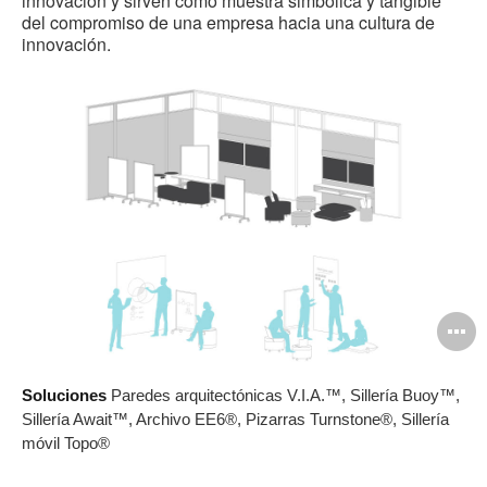
innovación y sirven como muestra simbólica y tangible
del compromiso de una empresa hacia una cultura de
innovación.
A
i
Soluciones
Paredes arquitectónicas V.I.A.™, Sillería Buoy™,
Sillería Await™, Archivo EE6®, Pizarras Turnstone®, Sillería
móvil Topo®