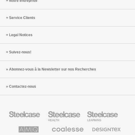
Notre entreprise
être
et
Service Clients
comment
les
contrer
Legal Notices
Suivez-nous!
Abonnez-vous à la Newsletter sur nos Recherches
Contactez-nous
Steelcase
Steelcase
Steelcase
Health
Mobilier
pour
le
AMQ
Coalesse
Designtex
secteur
Solutions
Mobilier
Textiles
de
de
et