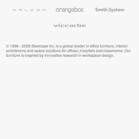
l’Education
Bureau
Revêtements
Halcon
Orangebox
Smith
Premium
Muraux
System
Viccarbe
© 1996 - 2026 Steelcase Inc. is a global leader in office furniture, interior
architecture and space solutions for offices, hospitals and classrooms. Our
furniture is inspired by innovative research in workspace design.