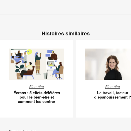
Histoires similaires
Écrans
Le
Bien-être
Bien-être
:
travail,
Écrans : 5 effets délétères
Le travail, facteur
5
facteur
pour le bien-être et
d’épanouissement ?
comment les contrer
effets
d’épano
délétères
?
pour
le
bien-