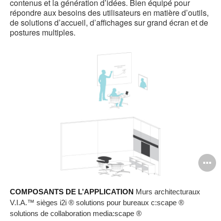
contenus et la génération d’idées. Bien équipé pour
répondre aux besoins des utilisateurs en matière d’outils,
de solutions d’accueil, d’affichages sur grand écran et de
postures multiples.
O
l'
COMPOSANTS DE L’APPLICATION
Murs architecturaux
b
V.I.A.™ sièges i2i ® solutions pour bureaux c:scape ®
d
solutions de collaboration media:scape ®