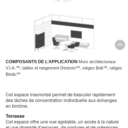
O
l'
COMPOSANTS DE L’APPLICATION
Murs architecturaux
b
V.I.A.™, tables et rangement Denizen™, sièges Bob™, sièges
d
Bindu™
l
Cet espace insonorisé permet de basculer rapidement
des tâches de concentration individuelle aux échanges
en binôme.
Terrasse
Cet espace offre une vue agréable, un accès à la nature
et une diversité d’espaces, de postures et de présences.