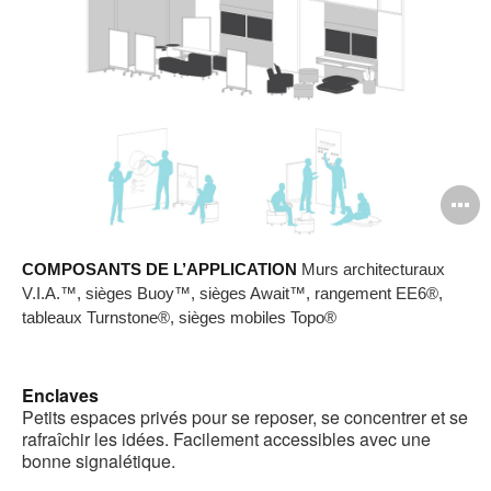
O
l'
COMPOSANTS DE L’APPLICATION
Murs architecturaux
b
V.I.A.™, sièges Buoy™, sièges Await™, rangement EE6®,
d
tableaux Turnstone®, sièges mobiles Topo®
l
Enclaves
Petits espaces privés pour se reposer, se concentrer et se
rafraîchir les idées. Facilement accessibles avec une
bonne signalétique.