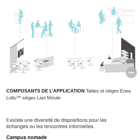
O
l'
COMPOSANTS DE L’APPLICATION
Tables et sièges Enea
b
Lottu™ sièges Last Minute
d
l
Il existe une diversité de dispositions pour les
échanges ou les rencontres informelles.
Campus nomade