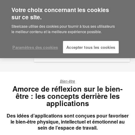
Votre choix concernant les cookies
×
Are you in United States?
sur ce site.
Would you like to see Products we sell in
Steelcase utilise des cookies pour fournir à tous ses utilisateurs
your region?
le meilleur contenu et la meilleure expérience possible.
Americas
English
Paramètres des cookies
Accepter tous les cookies
Español
Bien-être
Amorce de réflexion sur le bien-
être : les concepts derrière les
applications
Des idées d’applications sont conçues pour favoriser
le bien-être physique, intellectuel et émotionnel au
sein de l’espace de travail.