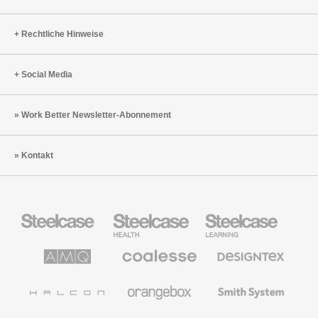
Rechtliche Hinweise
Social Media
Work Better Newsletter-Abonnement
Kontakt
Steelcase
Steelcase
Steelcase
Büromöbel
Health
Education
Möbel
AMQ
Coalesse
Designtex
Solutions
Büromöbel
Textilien
und
Wandverkleidung
Halcon
Orangebox
Smith
System
Viccarbe