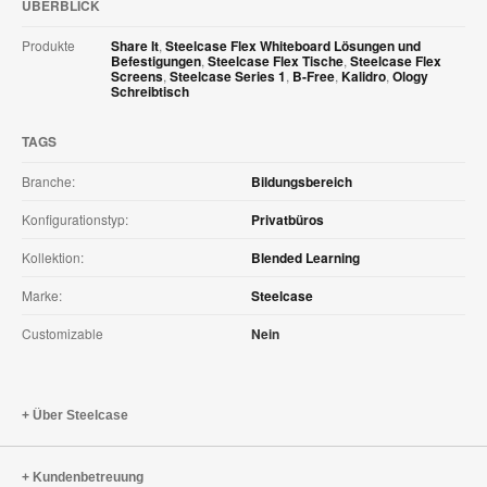
ÜBERBLICK
Produkte
Share It
,
Steelcase Flex Whiteboard Lösungen und
Befestigungen
,
Steelcase Flex Tische
,
Steelcase Flex
Screens
,
Steelcase Series 1
,
B-Free
,
Kalidro
,
Ology
Schreibtisch
TAGS
Branche:
Bildungsbereich
Konfigurationstyp:
Privatbüros
Kollektion:
Blended Learning
Marke:
Steelcase
Customizable
Nein
Über Steelcase
Kundenbetreuung