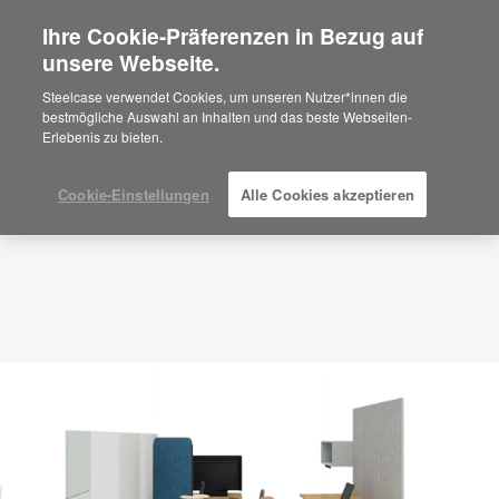
Ihre Cookie-Präferenzen in Bezug auf
×
Are you in United States?
unsere Webseite.
Planungsidee
ID: VE2GY4HK
Would you like to see Products we sell in
Steelcase verwendet Cookies, um unseren Nutzer*innen die
your region?
bestmögliche Auswahl an Inhalten und das beste Webseiten-
Erlebenis zu bieten.
Americas
English
Español
Cookie-Einstellungen
Alle Cookies akzeptieren