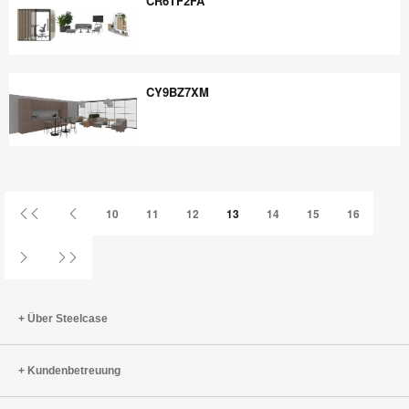
CR6TF2FA
CR6TF2FA
CY9BZ7XM
CY9BZ7XM
Erste
Vorherige
10
11
12
13
14
15
16
Seite
Seite
Nächste
Letzte
Seite
Seite
Über Steelcase
Kundenbetreuung