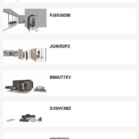
ZA9AD8FS
PJ9XS6DM
PJ9XS6DM
JQ4KR2PZ
JQ4KR2PZ
BM8UT7XV
BM8UT7XV
XU5HV3MZ
XU5HV3MZ