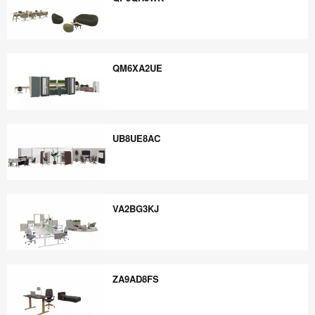
QP5QH3WK
QM6XA2UE
QM6XA2UE
UB8UE8AC
UB8UE8AC
VA2BG3KJ
VA2BG3KJ
ZA9AD8FS