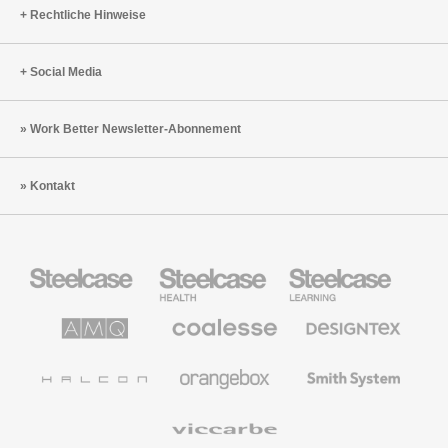
Rechtliche Hinweise
Social Media
Work Better Newsletter-Abonnement
Kontakt
Steelcase
Steelcase
Steelcase
Büromöbel
Health
Education
Möbel
AMQ
Coalesse
Designtex
Solutions
Büromöbel
Textilien
und
Wandverkleidung
Halcon
Orangebox
Smith
System
Viccarbe