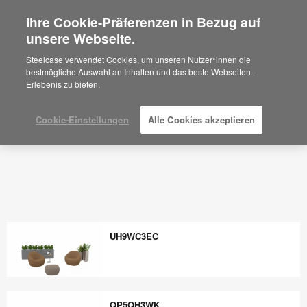
Ihre Cookie-Präferenzen in Bezug auf
×
Are you in United States?
unsere Webseite.
Would you like to see Products we sell in
Steelcase verwendet Cookies, um unseren Nutzer*innen die
your region?
bestmögliche Auswahl an Inhalten und das beste Webseiten-
Erlebenis zu bieten.
Americas
English
Español
Cookie-Einstellungen
Alle Cookies akzeptieren
UH9WC3EC
UH9WC3EC
QP5QH3WK