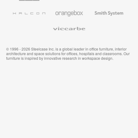
und
Wandverkleidung
Halcon
Orangebox
Smith
System
Viccarbe
© 1996 - 2026 Steelcase Inc. is a global leader in office furniture, interior
architecture and space solutions for offices, hospitals and classrooms. Our
furniture is inspired by innovative research in workspace design.