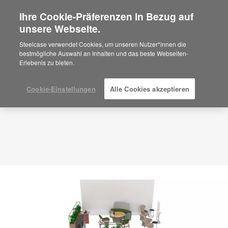
Ihre Cookie-Präferenzen in Bezug auf
×
Are you in United States?
unsere Webseite.
Planungsidee
ID: ND2FY8XM
Would you like to see Products we sell in
Steelcase verwendet Cookies, um unseren Nutzer*innen die
your region?
bestmögliche Auswahl an Inhalten und das beste Webseiten-
Erlebenis zu bieten.
Americas
English
Español
Cookie-Einstellungen
Alle Cookies akzeptieren