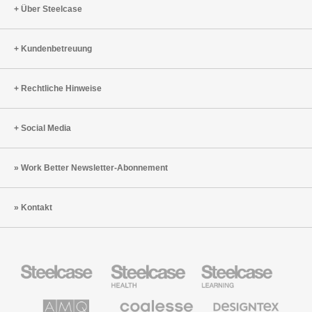
Über Steelcase
Kundenbetreuung
Rechtliche Hinweise
Social Media
Work Better Newsletter-Abonnement
Kontakt
Steelcase
Steelcase
Steelcase
Büromöbel
Health
Education
Möbel
AMQ
Coalesse
Designtex
Solutions
Büromöbel
Textilien