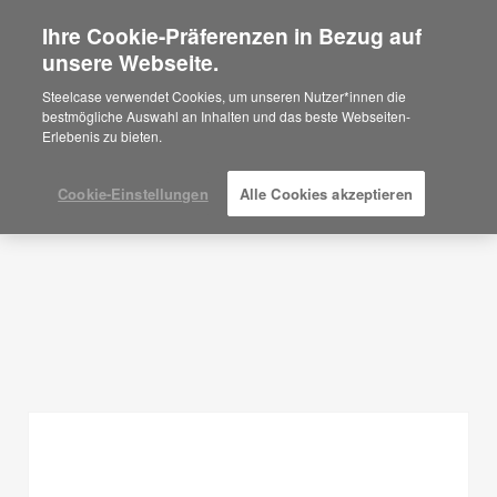
Ihre Cookie-Präferenzen in Bezug auf
×
Are you in United States?
unsere Webseite.
Planungsideen
Would you like to see Products we sell in
Steelcase verwendet Cookies, um unseren Nutzer*innen die
your region?
bestmögliche Auswahl an Inhalten und das beste Webseiten-
FILTER ANZEIGEN
Erlebenis zu bieten.
Americas
English
Español
Cookie-Einstellungen
Alle Cookies akzeptieren