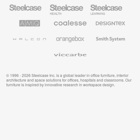
Steelcase
Steelcase
Steelcase
Büromöbel
Health
Education
Möbel
AMQ
Coalesse
Designtex
Solutions
Büromöbel
Textilien
und
Wandverkleidung
Halcon
Orangebox
Smith
System
Viccarbe
© 1996 - 2026 Steelcase Inc. is a global leader in office furniture, interior
architecture and space solutions for offices, hospitals and classrooms. Our
furniture is inspired by innovative research in workspace design.