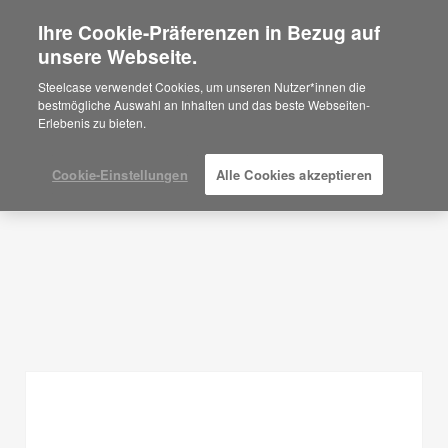
Ihre Cookie-Präferenzen in Bezug auf
×
Are you in United States?
unsere Webseite.
Planungsideen
Would you like to see Products we sell in
Steelcase verwendet Cookies, um unseren Nutzer*innen die
your region?
bestmögliche Auswahl an Inhalten und das beste Webseiten-
FILTER ANZEIGEN
Erlebenis zu bieten.
Americas
English
Español
Cookie-Einstellungen
Alle Cookies akzeptieren