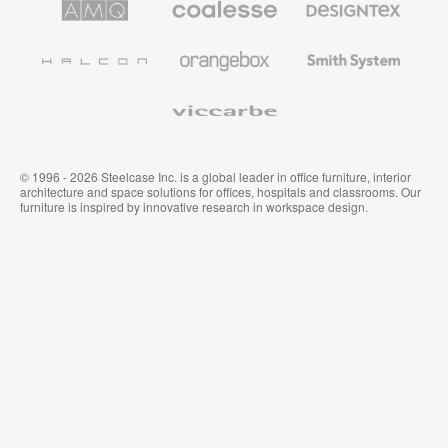
Solutions
Büromöbel
Textilien
und
Wandverkleidung
Halcon
Orangebox
Smith
System
Viccarbe
© 1996 - 2026 Steelcase Inc. is a global leader in office furniture, interior
architecture and space solutions for offices, hospitals and classrooms. Our
furniture is inspired by innovative research in workspace design.