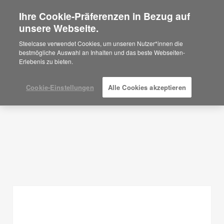
Ihre Cookie-Präferenzen in Bezug auf
×
Are you in United States?
unsere Webseite.
Planungsideen
Would you like to see Products we sell in
Steelcase verwendet Cookies, um unseren Nutzer*innen die
your region?
bestmögliche Auswahl an Inhalten und das beste Webseiten-
FILTER ANZEIGEN
Erlebenis zu bieten.
Americas
English
Español
Cookie-Einstellungen
Alle Cookies akzeptieren