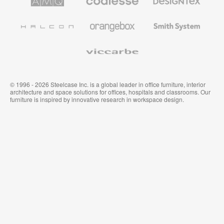
Solutions
Büromöbel
Textilien
und
Wandverkleidung
Halcon
Orangebox
Smith
System
Viccarbe
© 1996 - 2026 Steelcase Inc. is a global leader in office furniture, interior
architecture and space solutions for offices, hospitals and classrooms. Our
furniture is inspired by innovative research in workspace design.