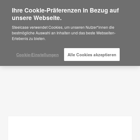
Ihre Cookie-Präferenzen in Bezug auf
×
Are you in United States?
unsere Webseite.
Planungsideen
Would you like to see Products we sell in
Steelcase verwendet Cookies, um unseren Nutzer*innen die
your region?
bestmögliche Auswahl an Inhalten und das beste Webseiten-
FILTER ANZEIGEN
Erlebenis zu bieten.
Americas
English
Español
Cookie-Einstellungen
Alle Cookies akzeptieren