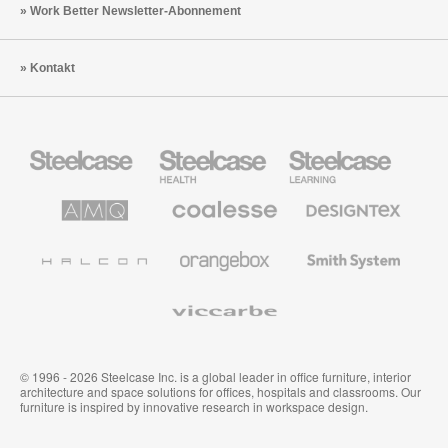
Work Better Newsletter-Abonnement
Kontakt
Steelcase
Steelcase
Steelcase
Büromöbel
Health
Education
Möbel
AMQ
Coalesse
Designtex
Solutions
Büromöbel
Textilien
und
Wandverkleidung
Halcon
Orangebox
Smith
System
Viccarbe
© 1996 - 2026 Steelcase Inc. is a global leader in office furniture, interior
architecture and space solutions for offices, hospitals and classrooms. Our
furniture is inspired by innovative research in workspace design.