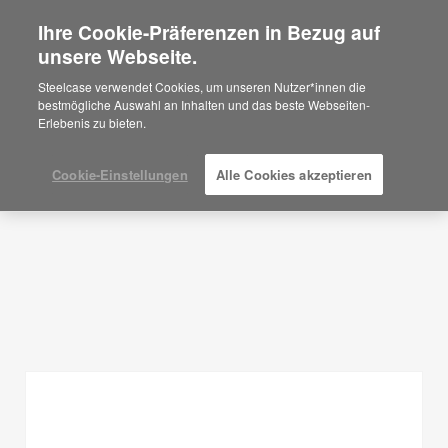
Ihre Cookie-Präferenzen in Bezug auf
×
Are you in United States?
unsere Webseite.
Planungsideen
Would you like to see Products we sell in
Steelcase verwendet Cookies, um unseren Nutzer*innen die
your region?
bestmögliche Auswahl an Inhalten und das beste Webseiten-
FILTER ANZEIGEN
Erlebenis zu bieten.
Americas
English
Español
Cookie-Einstellungen
Alle Cookies akzeptieren