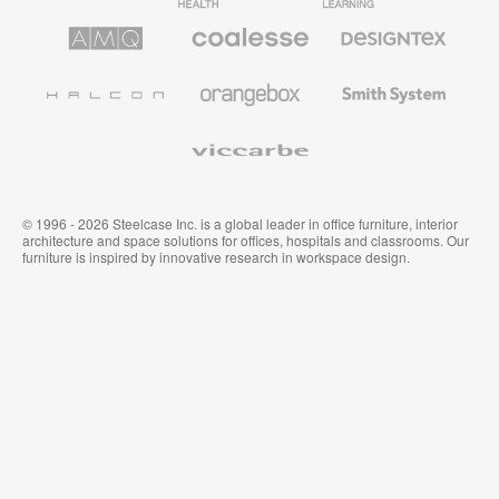
Möbel
AMQ
Coalesse
Designtex
Solutions
Büromöbel
Textilien
und
Wandverkleidung
Halcon
Orangebox
Smith
System
Viccarbe
© 1996 - 2026 Steelcase Inc. is a global leader in office furniture, interior
architecture and space solutions for offices, hospitals and classrooms. Our
furniture is inspired by innovative research in workspace design.