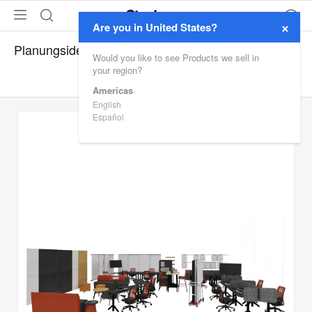
×
Are you in United States?
Planungsideen
Would you like to see Products we sell in
your region?
FILTER ANZEIGEN
Americas
English
Español