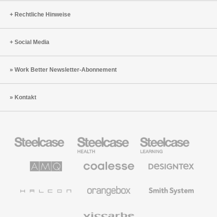
Rechtliche Hinweise
Social Media
Work Better Newsletter-Abonnement
Kontakt
Steelcase
Steelcase
Steelcase
Büromöbel
Health
Education
Möbel
AMQ
Coalesse
Designtex
Solutions
Büromöbel
Textilien
und
Wandverkleidung
Halcon
Orangebox
Smith
System
Viccarbe