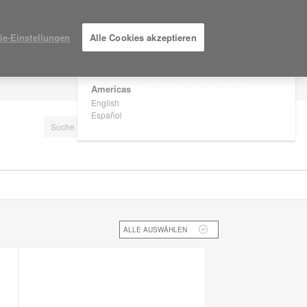
×
Are you in United States?
ie-Einstellungen
Alle Cookies akzeptieren
Would you like to see Products we sell in
your region?
Americas
EINLOGGEN / ANMELDEN
English
Español
ALLE AUSWÄHLEN