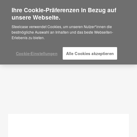
Ihre Cookie-Präferenzen in Bezug auf
×
Are you in United States?
unsere Webseite.
Planungsideen
Would you like to see Products we sell in
Steelcase verwendet Cookies, um unseren Nutzer*innen die
your region?
bestmögliche Auswahl an Inhalten und das beste Webseiten-
FILTER ANZEIGEN
Erlebenis zu bieten.
Americas
English
Español
Cookie-Einstellungen
Alle Cookies akzeptieren