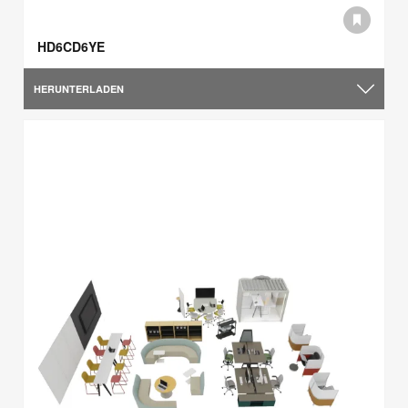
HD6CD6YE
HERUNTERLADEN