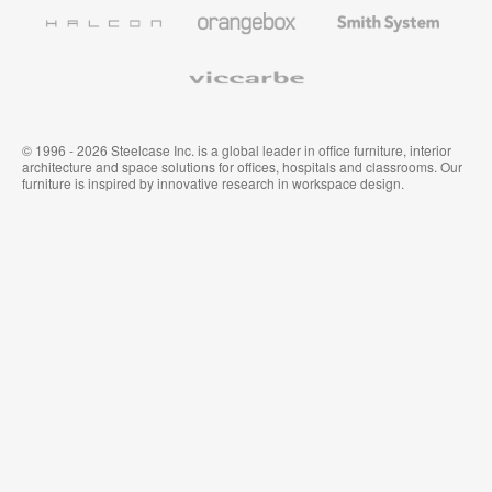
Wandverkleidung
Halcon
Orangebox
Smith
System
Viccarbe
© 1996 - 2026 Steelcase Inc. is a global leader in office furniture, interior
architecture and space solutions for offices, hospitals and classrooms. Our
furniture is inspired by innovative research in workspace design.