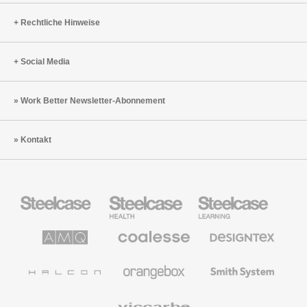
Rechtliche Hinweise
Social Media
Work Better Newsletter-Abonnement
Kontakt
Steelcase
Steelcase
Steelcase
Büromöbel
Health
Education
Möbel
AMQ
Coalesse
Designtex
Solutions
Büromöbel
Textilien
und
Wandverkleidung
Halcon
Orangebox
Smith
System
Viccarbe