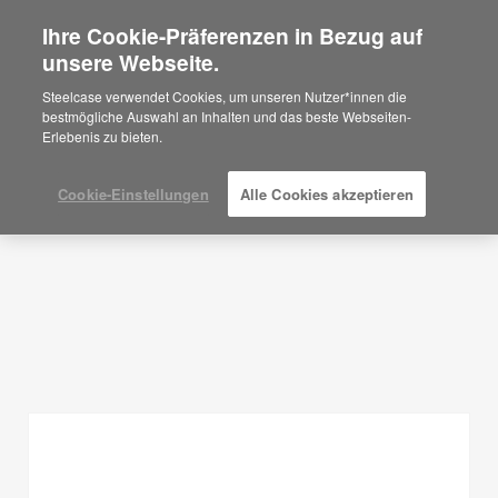
Ihre Cookie-Präferenzen in Bezug auf
×
Are you in United States?
unsere Webseite.
Planungsideen
Would you like to see Products we sell in
Steelcase verwendet Cookies, um unseren Nutzer*innen die
your region?
bestmögliche Auswahl an Inhalten und das beste Webseiten-
FILTER ANZEIGEN
Erlebenis zu bieten.
Americas
English
Español
Cookie-Einstellungen
Alle Cookies akzeptieren