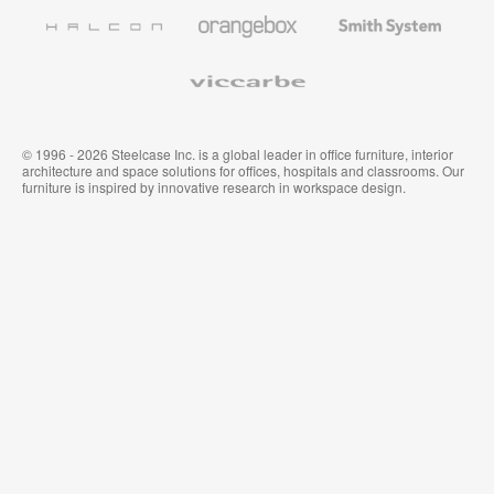
Wandverkleidung
Halcon
Orangebox
Smith
System
Viccarbe
© 1996 - 2026 Steelcase Inc. is a global leader in office furniture, interior
architecture and space solutions for offices, hospitals and classrooms. Our
furniture is inspired by innovative research in workspace design.