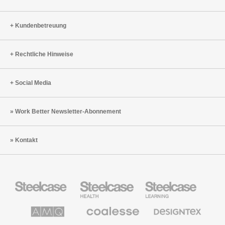
Kundenbetreuung
Rechtliche Hinweise
Social Media
Work Better Newsletter-Abonnement
Kontakt
Steelcase
Steelcase
Steelcase
Büromöbel
Health
Education
Möbel
AMQ
Coalesse
Designtex
Solutions
Büromöbel
Textilien
und