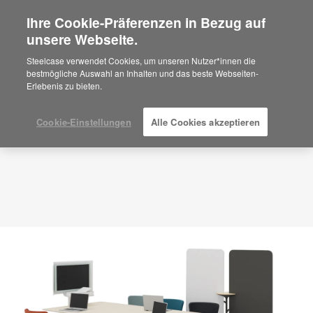
Ihre Cookie-Präferenzen in Bezug auf
×
Are you in United States?
unsere Webseite.
Planungsidee
ID: DP7WC4HT
Would you like to see Products we sell in
Steelcase verwendet Cookies, um unseren Nutzer*innen die
your region?
bestmögliche Auswahl an Inhalten und das beste Webseiten-
Erlebenis zu bieten.
Americas
English
Español
Cookie-Einstellungen
Alle Cookies akzeptieren