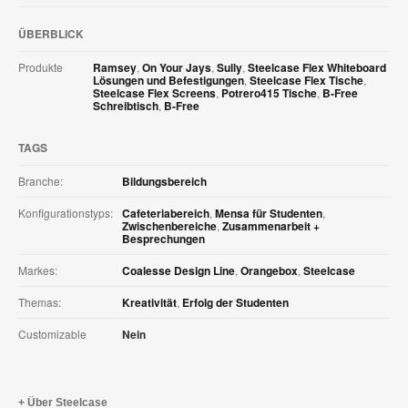
ÜBERBLICK
Produkte
Ramsey
,
On Your Jays
,
Sully
,
Steelcase Flex Whiteboard
Lösungen und Befestigungen
,
Steelcase Flex Tische
,
Steelcase Flex Screens
,
Potrero415 Tische
,
B-Free
Schreibtisch
,
B-Free
TAGS
Branche:
Bildungsbereich
Konfigurationstyps:
Cafeteriabereich
,
Mensa für Studenten
,
Zwischenbereiche
,
Zusammenarbeit +
Besprechungen
Markes:
Coalesse Design Line
,
Orangebox
,
Steelcase
Themas:
Kreativität
,
Erfolg der Studenten
Customizable
Nein
Über Steelcase