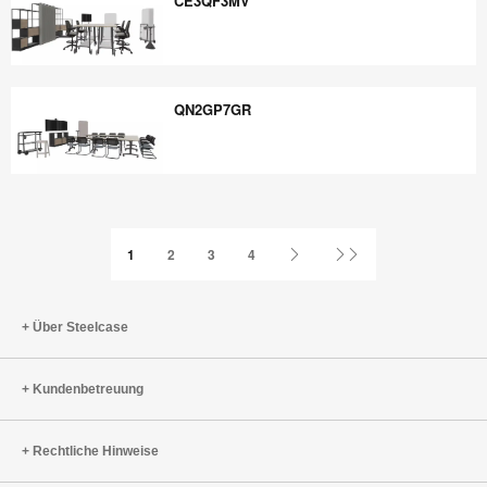
CE3QF3MV
CE3QF3MV
QN2GP7GR
QN2GP7GR
Nächste
Letzte
1
2
3
4
Seite
Seite
Über Steelcase
Kundenbetreuung
Rechtliche Hinweise