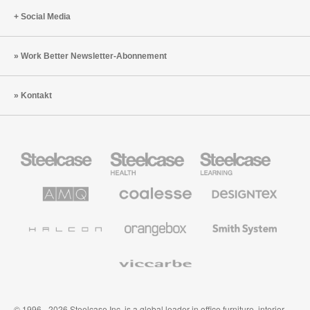
Social Media
Work Better Newsletter-Abonnement
Kontakt
Steelcase
Steelcase
Steelcase
Büromöbel
Health
Education
Möbel
AMQ
Coalesse
Designtex
Solutions
Büromöbel
Textilien
und
Wandverkleidung
Halcon
Orangebox
Smith
System
Viccarbe
© 1996 - 2026 Steelcase Inc. is a global leader in office furniture, interior