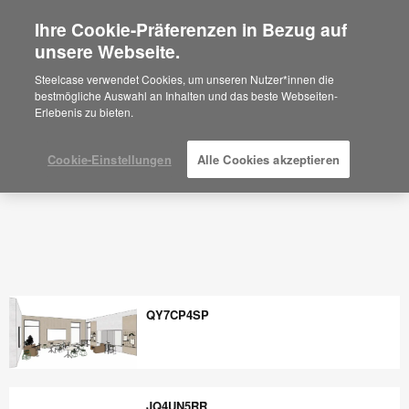
Ihre Cookie-Präferenzen in Bezug auf
×
Are you in United States?
unsere Webseite.
Raumplanung Ideen und
Arbeitsplatzgestaltung - Steelcase
Would you like to see Products we sell in
Steelcase verwendet Cookies, um unseren Nutzer*innen die
your region?
bestmögliche Auswahl an Inhalten und das beste Webseiten-
Erlebenis zu bieten.
Americas
English
Español
Cookie-Einstellungen
Alle Cookies akzeptieren
QY7CP4SP
QY7CP4SP
JQ4UN5RR