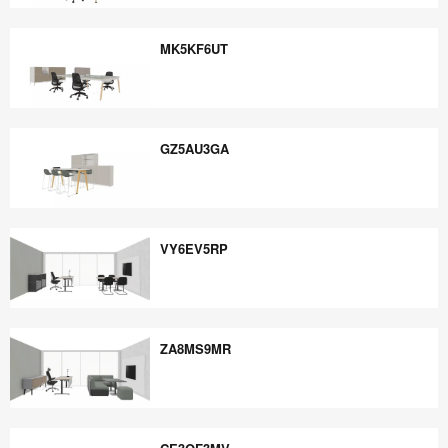
EE5PB6YE
MK5KF6UT
MK5KF6UT
GZ5AU3GA
GZ5AU3GA
VY6EV5RP
VY6EV5RP
ZA8MS9MR
ZA8MS9MR