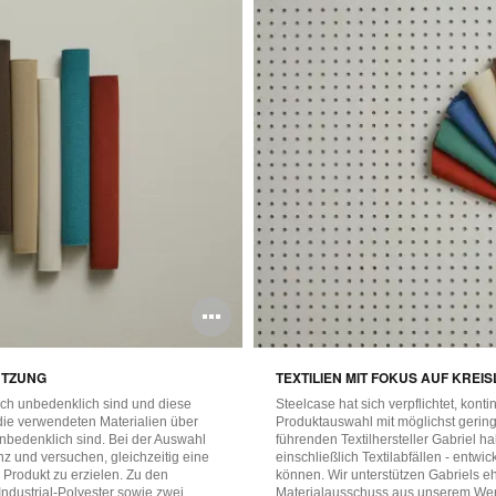
Bildbeschreibun
öffnen
UTZUNG
TEXTILIEN MIT FOKUS AUF KRE
lich unbedenklich sind und diese
Steelcase hat sich verpflichtet, kont
die verwendeten Materialien über
Produktauswahl mit möglichst gering
nbedenklich sind. Bei der Auswahl
führenden Textilhersteller Gabriel h
nz und versuchen, gleichzeitig eine
einschließlich Textilabfällen - entwi
Produkt zu erzielen. Zu den
können. Wir unterstützen Gabriels e
ndustrial-Polyester sowie zwei
Materialausschuss aus unserem Werk