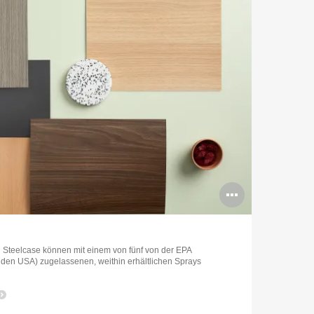
g
Bildbes
öffnen
n Steelcase können mit einem von fünf von der EPA
 den USA) zugelassenen, weithin erhältlichen Sprays