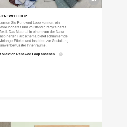
nen
öffnen
RENEWED LOOP
BEYOND L
Lernen Sie Renewed Loop kennen, ein
Wir präsenti
revolutionäres und vollständig recycelbares
Material aus 
Textil. Das Material in einem von der Natur
verarbeiten 
inspirierten Farbschema bietet schimmernde
Polstermöbel 
Mélange-Effekte und inspiriert zur Gestaltung
wirkende wa
umweltbewusster Innenräume.
einer schwar
eindrucksvoll
​Kollektion Renewed Loop ansehen
moderne Rä
Kollektion 