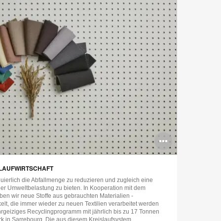
g
Bildbes
öffnen
ISLAUFWIRTSCHAFT
inuierlich die Abfallmenge zu reduzieren und zugleich eine
er Umweltbelastung zu bieten. In Kooperation mit dem
aben wir neue Stoffe aus gebrauchten Materialien -
ckelt, die immer wieder zu neuen Textilien verarbeitet werden
hrgeiziges Recyclingprogramm mit jährlich bis zu 17 Tonnen
 in Sarrebourg. Die aus diesem Kreislaufsystem