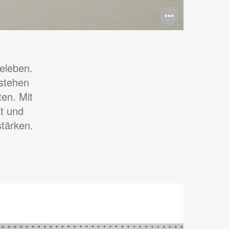
Bildbes
öffnen
eleben.
tstehen
en. Mit
ät und
stärken.