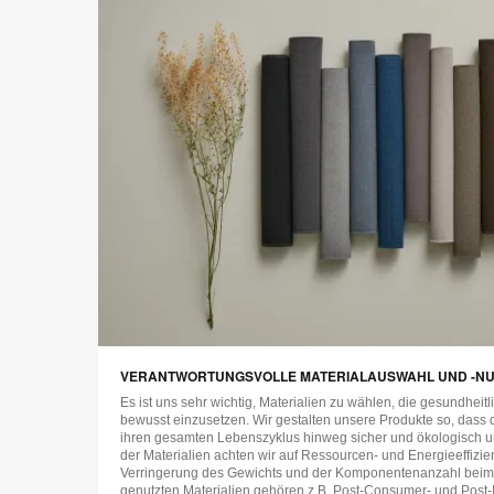
VERANTWORTUNGSVOLLE MATERIALAUSWAHL UND -N
Es ist uns sehr wichtig, Materialien zu wählen, die gesundheit
bewusst einzusetzen. Wir gestalten unsere Produkte so, dass 
ihren gesamten Lebenszyklus hinweg sicher und ökologisch u
der Materialien achten wir auf Ressourcen- und Energieeffizie
Verringerung des Gewichts und der Komponentenanzahl beim 
genutzten Materialien gehören z.B. Post-Consumer- und Post-I