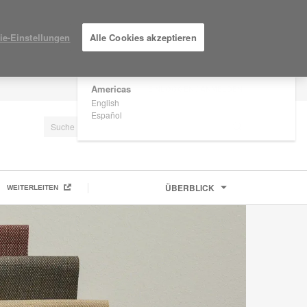
×
Are you in United States?
ie-Einstellungen
Alle Cookies akzeptieren
Would you like to see Products we sell in
your region?
Americas
EINLOGGEN / ANMELDEN
English
Español
ÜBERBLICK
WEITERLEITEN