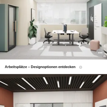
B
ö
Arbeitsplätze – Designoptionen
entdecken