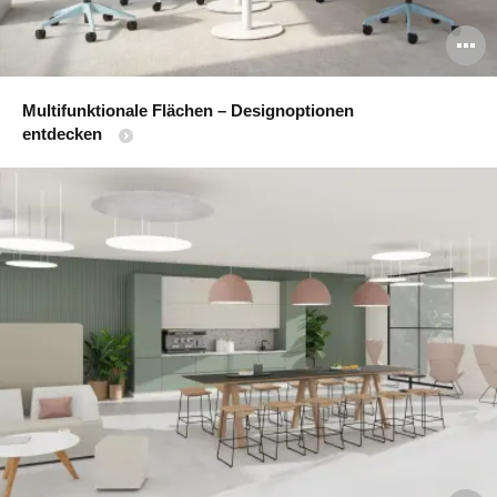
B
ö
Multifunktionale Flächen – Designoptionen
entdecken