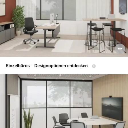
B
ö
Einzelbüros – Designoptionen entdecken