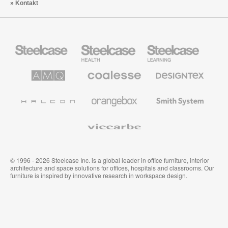
Kontakt
Steelcase
Steelcase
Steelcase
Büromöbel
Health
Education
Möbel
AMQ
Coalesse
Designtex
Solutions
Büromöbel
Textilien
und
Wandverkleidung
Halcon
Orangebox
Smith
System
Viccarbe
© 1996 - 2026 Steelcase Inc. is a global leader in office furniture, interior
architecture and space solutions for offices, hospitals and classrooms. Our
furniture is inspired by innovative research in workspace design.