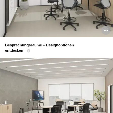
B
ö
Besprechungsräume – Designoptionen
entdecken​