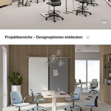
B
ö
Projektbereiche – Designoptionen entdecken