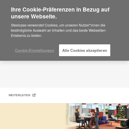
Ihre Cookie-Präferenzen in Bezug auf
×
Are you in United States?
unsere Webseite.
Steelcase Small + Midsize Business
Would you like to see Products we sell in
Steelcase verwendet Cookies, um unseren Nutzer*innen die
your region?
bestmögliche Auswahl an Inhalten und das beste Webseiten-
Erlebenis zu bieten.
Americas
English
Español
Cookie-Einstellungen
Alle Cookies akzeptieren
WEITERLEITEN