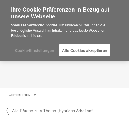
Ihre Cookie-Präferenzen in Bezug auf
×
Are you in United States?
unsere Webseite.
Teamschulungsbereich
Would you like to see Products we sell in
Steelcase verwendet Cookies, um unseren Nutzer*innen die
your region?
bestmögliche Auswahl an Inhalten und das beste Webseiten-
Erlebenis zu bieten.
Americas
English
Español
Cookie-Einstellungen
Alle Cookies akzeptieren
WEITERLEITEN
〱 Alle Räume zum Thema „Hybrides Arbeiten“