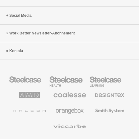
Social Media
Work Better Newsletter-Abonnement
Kontakt
Steelcase
Steelcase
Steelcase
Büromöbel
Health
Education
Möbel
AMQ
Coalesse
Designtex
Solutions
Büromöbel
Textilien
und
Wandverkleidung
Halcon
Orangebox
Smith
System
Viccarbe