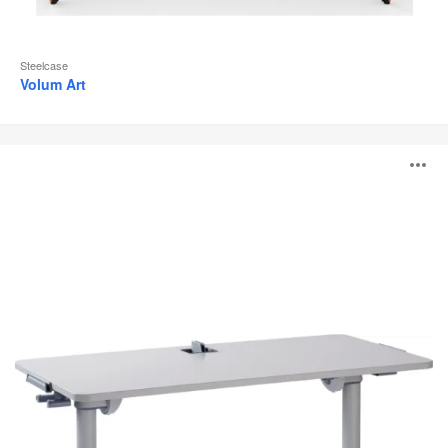
Steelcase
Volum Art
Verb
B
ö