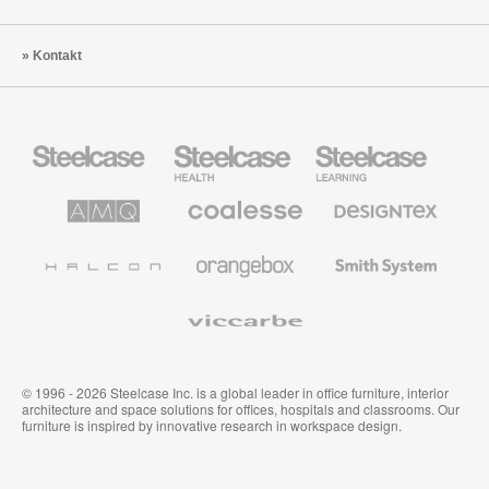
Kontakt
Steelcase
Steelcase
Steelcase
Büromöbel
Health
Education
Möbel
AMQ
Coalesse
Designtex
Solutions
Büromöbel
Textilien
und
Wandverkleidung
Halcon
Orangebox
Smith
System
Viccarbe
© 1996 - 2026 Steelcase Inc. is a global leader in office furniture, interior
architecture and space solutions for offices, hospitals and classrooms. Our
furniture is inspired by innovative research in workspace design.