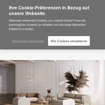
Ihre Cookie-Präferenzen in Bezug auf
×
Are you in United States?
unsere Webseite.
Would you like to see Products we sell in
Steelcase verwendet Cookies, um unseren Nutzer*innen die
your region?
bestmögliche Auswahl an Inhalten und das beste Webseiten-
Erlebenis zu bieten.
Americas
English
Español
Cookie-Einstellungen
Alle Cookies akzeptieren