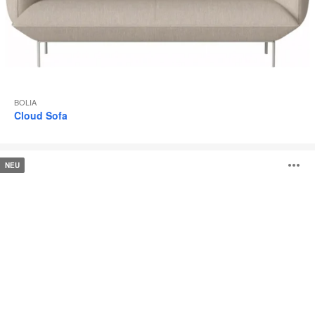
BOLIA
Cloud Sofa
Mielo
B
NEU
Sofa
ö