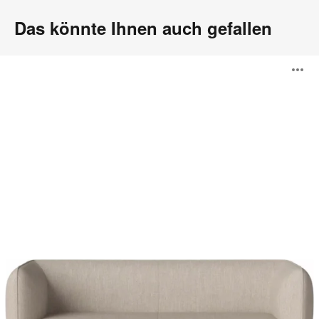
Das könnte Ihnen auch gefallen
Cloud
B
Sofa
ö