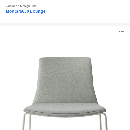
Coalesse Design Line
Montara650 Lounge
Montara650
B
Schaukelstuhl
ö