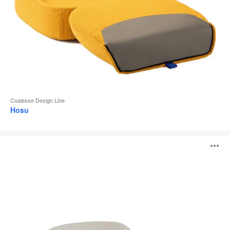
Coalesse Design Line
Hosu
LessThanFive
B
Lounge-
Stuhl
ö