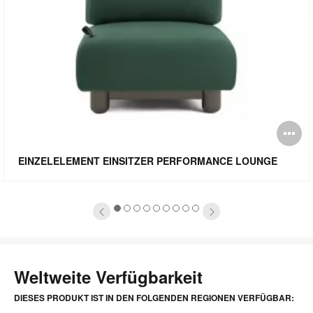
ldbeschreibung
Bi
fnen
öf
EINZELELEMENT EINSITZER PERFORMANCE LOUNGE
1
2
3
4
5
6
7
8
9
Weltweite Verfügbarkeit
DIESES PRODUKT IST IN DEN FOLGENDEN REGIONEN VERFÜGBAR: