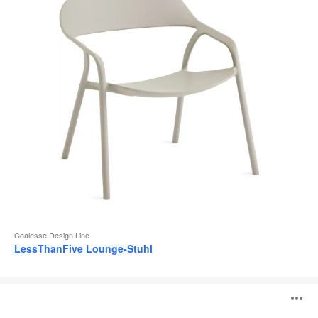
Coalesse Design Line
LessThanFive Lounge-Stuhl
Montara650
B
Lounge