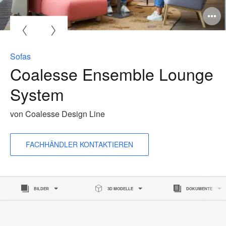
B
ö
Sofas
Coalesse Ensemble Lounge
System
von Coalesse Design Line
FACHHÄNDLER KONTAKTIEREN
BILDER
3D MODELLE
DOKUMENTE