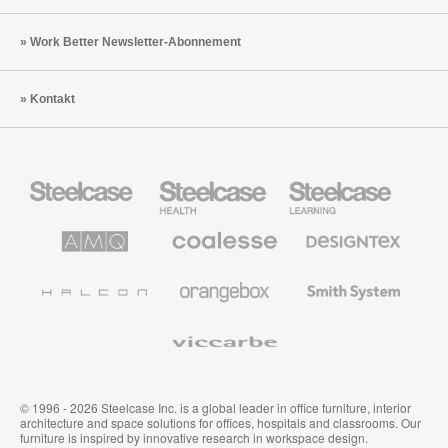
Work Better Newsletter-Abonnement
Kontakt
Steelcase
Steelcase
Steelcase
Büromöbel
Health
Education
Möbel
AMQ
Coalesse
Designtex
Solutions
Büromöbel
Textilien
und
Wandverkleidung
Halcon
Orangebox
Smith
System
Viccarbe
© 1996 - 2026 Steelcase Inc. is a global leader in office furniture, interior
architecture and space solutions for offices, hospitals and classrooms. Our
furniture is inspired by innovative research in workspace design.