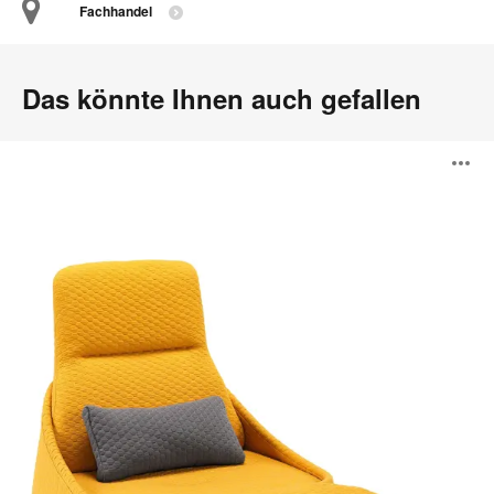
Fachhandel
Das könnte Ihnen auch gefallen
Hosu
B
ö