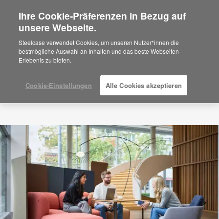
Ihre Cookie-Präferenzen in Bezug auf
×
Are you in United States?
unsere Webseite.
Would you like to see Products we sell in
Steelcase verwendet Cookies, um unseren Nutzer*innen die
your region?
bestmögliche Auswahl an Inhalten und das beste Webseiten-
Erlebenis zu bieten.
Americas
English
Español
Cookie-Einstellungen
Alle Cookies akzeptieren