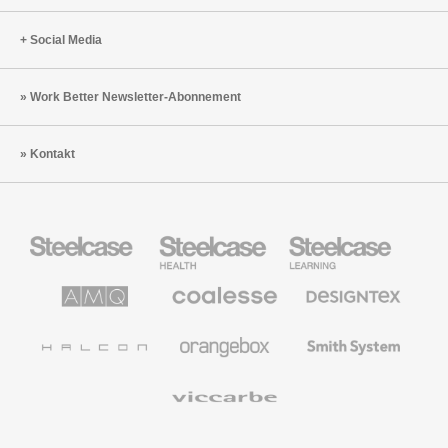
Social Media
Work Better Newsletter-Abonnement
Kontakt
Steelcase
Steelcase
Steelcase
Büromöbel
Health
Education
Möbel
AMQ
Coalesse
Designtex
Solutions
Büromöbel
Textilien
und
Wandverkleidung
Halcon
Orangebox
Smith
System
Viccarbe