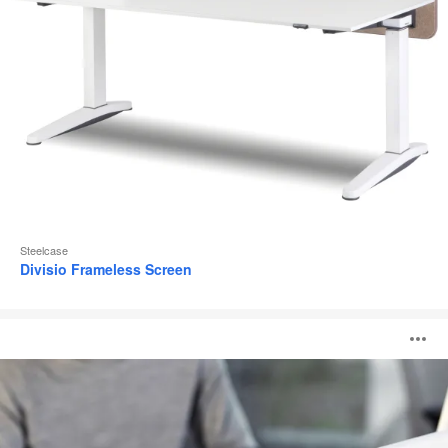
Steelcase
Divisio Frameless Screen
c:scape
B
screen
ö