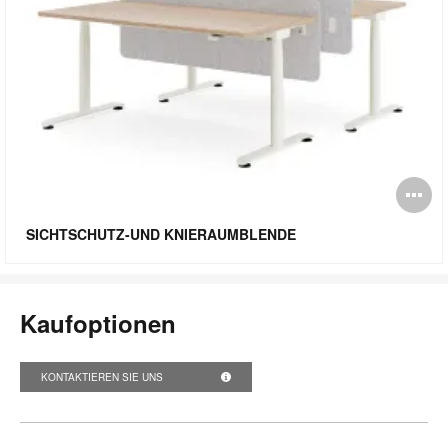
Bi
öf
SICHTSCHUTZ-UND KNIERAUMBLENDE
Kaufoptionen
KONTAKTIEREN SIE UNS