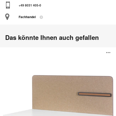
+49 8031 405-0
Fachhandel
Das könnte Ihnen auch gefallen
Divisio
B
Frameless
Screen
ö