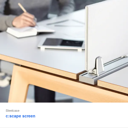
Steelcase
c:scape screen