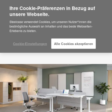
Ihre Cookie-Präferenzen in Bezug auf
×
Are you in United States?
unsere Webseite.
Would you like to see Products we sell in
Steelcase verwendet Cookies, um unseren Nutzer*innen die
your region?
bestmögliche Auswahl an Inhalten und das beste Webseiten-
Erlebenis zu bieten.
Americas
English
Español
Cookie-Einstellungen
Alle Cookies akzeptieren