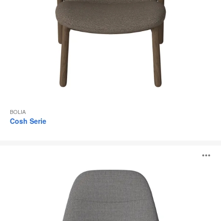
BOLIA
Cosh Serie
Saga
B
Sessel
ö