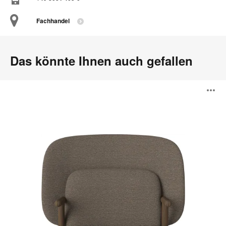
Fachhandel
Das könnte Ihnen auch gefallen
Cosh
B
Serie
ö