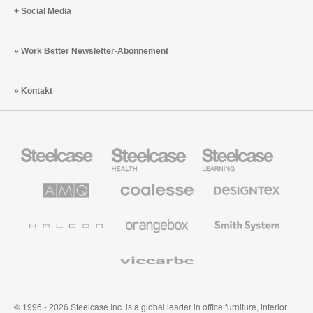
Social Media
Work Better Newsletter-Abonnement
Kontakt
Steelcase
Steelcase
Steelcase
Büromöbel
Health
Education
Möbel
AMQ
Coalesse
Designtex
Solutions
Büromöbel
Textilien
und
Wandverkleidung
Halcon
Orangebox
Smith
System
Viccarbe
© 1996 - 2026 Steelcase Inc. is a global leader in office furniture, interior