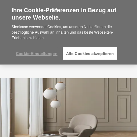
Ihre Cookie-Präferenzen in Bezug auf
×
Are you in United States?
unsere Webseite.
Would you like to see Products we sell in
Steelcase verwendet Cookies, um unseren Nutzer*innen die
your region?
bestmögliche Auswahl an Inhalten und das beste Webseiten-
Erlebenis zu bieten.
Americas
English
Español
Cookie-Einstellungen
Alle Cookies akzeptieren