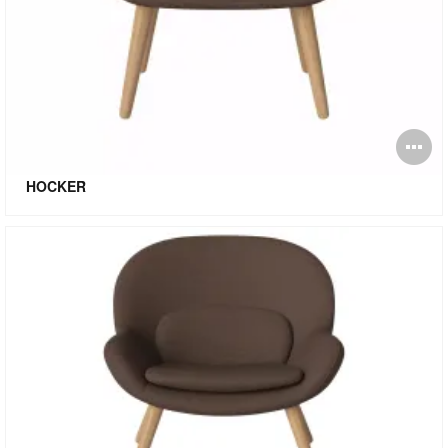
Bi
öf
HOCKER