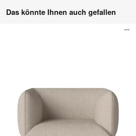
Das könnte Ihnen auch gefallen
Cloud
B
Sessel
ö