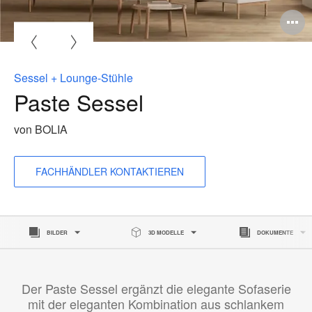
B
ö
Sessel + Lounge-Stühle
Paste Sessel
von BOLIA
FACHHÄNDLER KONTAKTIEREN
BILDER
3D MODELLE
DOKUMENTE
Der Paste Sessel ergänzt die elegante Sofaserie
mit der eleganten Kombination aus schlankem