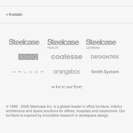
Kontakt
Steelcase
Steelcase
Steelcase
Büromöbel
Health
Education
Möbel
AMQ
Coalesse
Designtex
Solutions
Büromöbel
Textilien
und
Wandverkleidung
Halcon
Orangebox
Smith
System
Viccarbe
© 1996 - 2026 Steelcase Inc. is a global leader in office furniture, interior
architecture and space solutions for offices, hospitals and classrooms. Our
furniture is inspired by innovative research in workspace design.