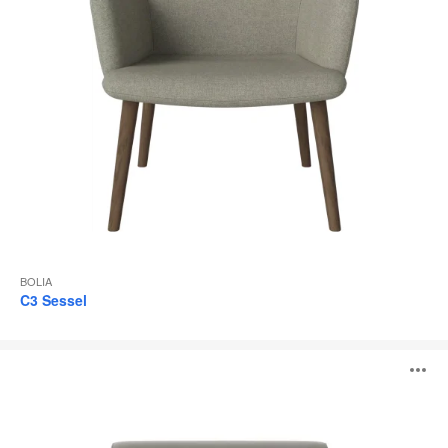
BOLIA
C3 Sessel
Visti
B
Sessel
ö