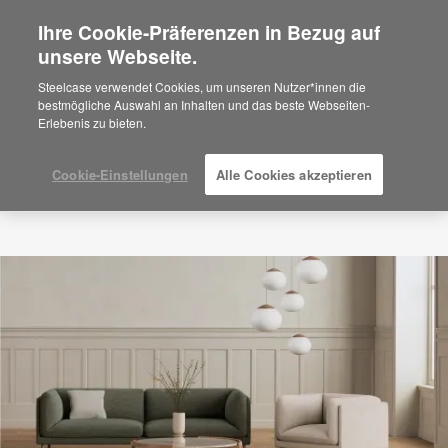
Ihre Cookie-Präferenzen in Bezug auf
×
Are you in United States?
unsere Webseite.
Would you like to see Products we sell in
Steelcase verwendet Cookies, um unseren Nutzer*innen die
your region?
bestmögliche Auswahl an Inhalten und das beste Webseiten-
Erlebenis zu bieten.
Americas
English
Español
Cookie-Einstellungen
Alle Cookies akzeptieren