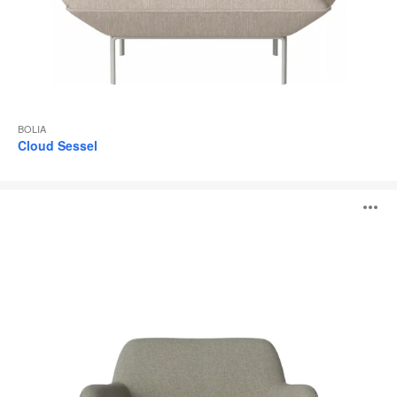
BOLIA
Cloud Sessel
C3
B
Sessel
ö