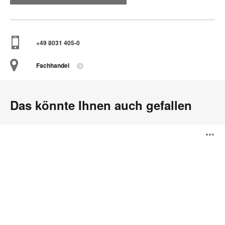
+49 8031 405-0
Fachhandel
Das könnte Ihnen auch gefallen
Away
B
from
the
Desk
ö