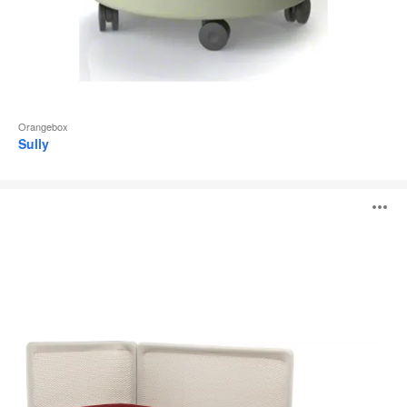
Orangebox
Sully
Lagunitas
B
Sitzmöbel
ö