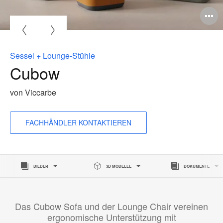
B
ö
Sessel + Lounge-Stühle
Cubow
von Viccarbe
FACHHÄNDLER KONTAKTIEREN
BILDER
3D MODELLE
DOKUMENTE
Das Cubow Sofa und der Lounge Chair vereinen
ergonomische Unterstützung mit