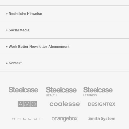
Rechtliche Hinweise
Social Media
Work Better Newsletter-Abonnement
Kontakt
Steelcase
Steelcase
Steelcase
Büromöbel
Health
Education
Möbel
AMQ
Coalesse
Designtex
Solutions
Büromöbel
Textilien
und
Wandverkleidung
Halcon
Orangebox
Smith
System
Viccarbe