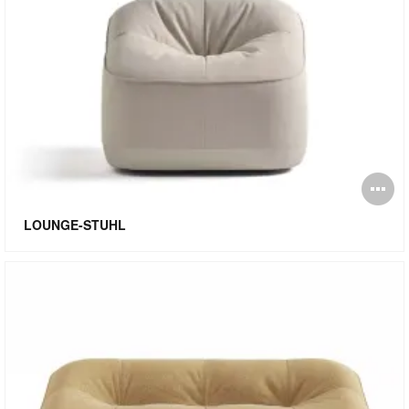
Bi
öf
LOUNGE-STUHL