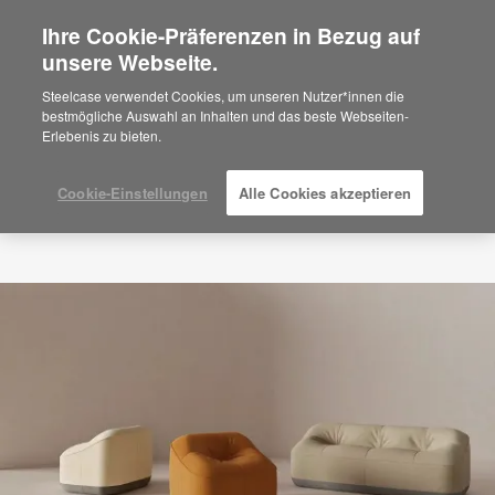
Ihre Cookie-Präferenzen in Bezug auf
×
Are you in United States?
unsere Webseite.
Would you like to see Products we sell in
Steelcase verwendet Cookies, um unseren Nutzer*innen die
your region?
bestmögliche Auswahl an Inhalten und das beste Webseiten-
Erlebenis zu bieten.
Americas
English
Español
Cookie-Einstellungen
Alle Cookies akzeptieren