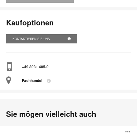
Kaufoptionen
KONTAKTIEREN SIE UNS
+49 8031 405-0
Fachhandel
Sie mögen vielleicht auch
Turnstone
B
Buoy