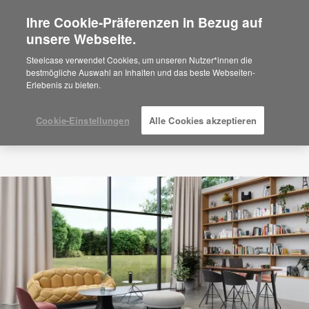
Ihre Cookie-Präferenzen in Bezug auf
×
Are you in United States?
unsere Webseite.
Would you like to see Products we sell in
Steelcase verwendet Cookies, um unseren Nutzer*innen die
your region?
bestmögliche Auswahl an Inhalten und das beste Webseiten-
Erlebenis zu bieten.
Americas
English
Español
Cookie-Einstellungen
Alle Cookies akzeptieren