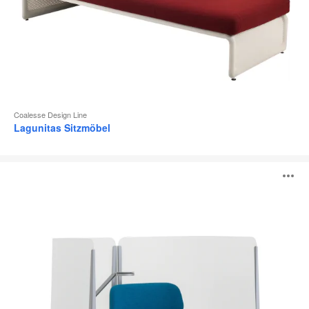
Coalesse Design Line
Lagunitas Sitzmöbel
Brody
B
ö