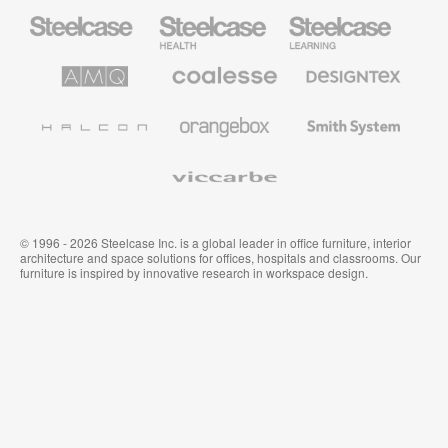
Steelcase
Steelcase
Steelcase
Büromöbel
Health
Education
Möbel
AMQ
Coalesse
Designtex
Solutions
Büromöbel
Textilien
und
Wandverkleidung
Halcon
Orangebox
Smith
System
Viccarbe
© 1996 - 2026 Steelcase Inc. is a global leader in office furniture, interior
architecture and space solutions for offices, hospitals and classrooms. Our
furniture is inspired by innovative research in workspace design.