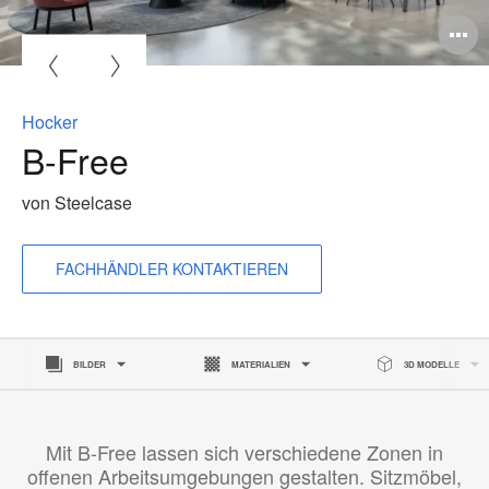
B
ö
Hocker
B-Free
von Steelcase
FACHHÄNDLER KONTAKTIEREN
BILDER
MATERIALIEN
3D MODELLE
Mit B-Free lassen sich verschiedene Zonen in
offenen Arbeitsumgebungen gestalten. Sitzmöbel,