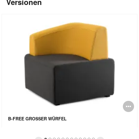
Versionen
ldbeschreibung
Bi
fnen
öf
B-FREE GROSSER WÜRFEL