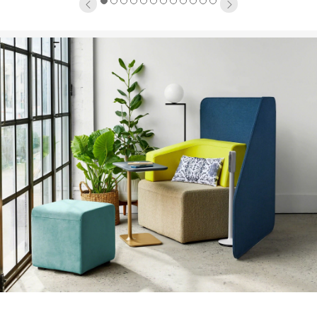
1
2
3
4
5
6
7
8
9
10
11
12