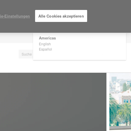
×
Are you in United States?
ie-Einstellungen
Alle Cookies akzeptieren
Would you like to see Products we sell in
your region?
Americas
EINLOGGEN / ANMELDEN
English
Español