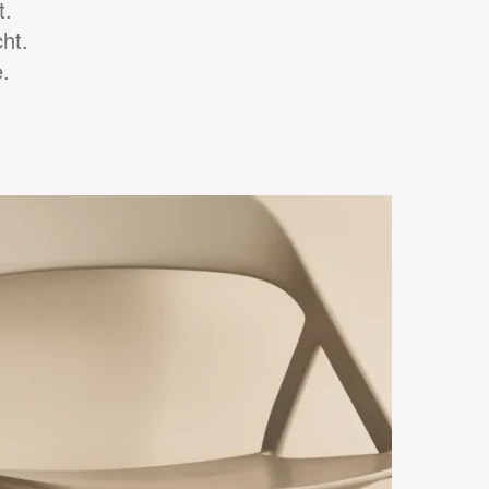
t.
ht.
.