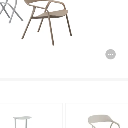
Bil
öff