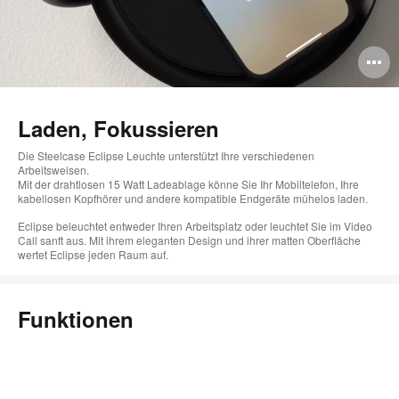
B
ö
Laden, Fokussieren
Die Steelcase Eclipse Leuchte unterstützt Ihre verschiedenen
Arbeitsweisen.
Mit der drahtlosen 15 Watt Ladeablage könne Sie Ihr Mobiltelefon, Ihre
kabellosen Kopfhörer und andere kompatible Endgeräte mühelos laden.
Eclipse beleuchtet entweder Ihren Arbeitsplatz oder leuchtet Sie im Video
Call sanft aus. Mit ihrem eleganten Design und ihrer matten Oberfläche
wertet Eclipse jeden Raum auf.
Funktionen