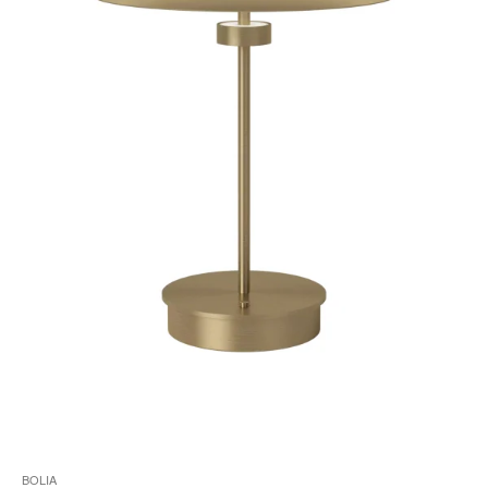
ö
BOLIA