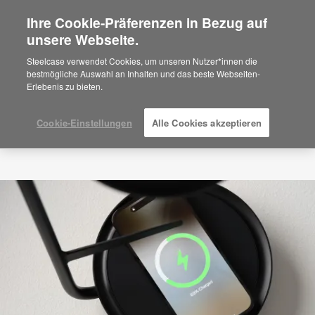
Ihre Cookie-Präferenzen in Bezug auf
×
Are you in United States?
unsere Webseite.
Would you like to see Products we sell in
Steelcase verwendet Cookies, um unseren Nutzer*innen die
your region?
bestmögliche Auswahl an Inhalten und das beste Webseiten-
Erlebenis zu bieten.
Americas
English
Español
Cookie-Einstellungen
Alle Cookies akzeptieren