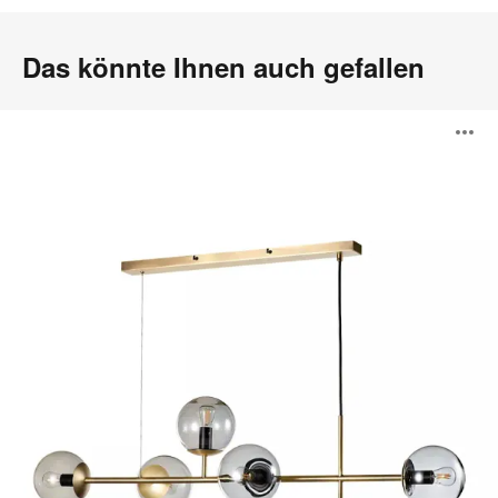
Das könnte Ihnen auch gefallen
Orb
B
Serie
ö