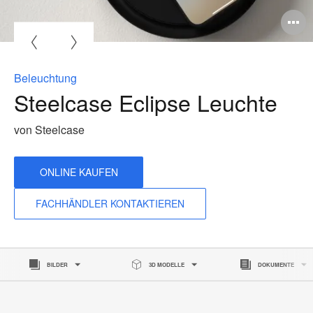
B
ö
Beleuchtung
Steelcase Eclipse Leuchte
von Steelcase
ONLINE KAUFEN
FACHHÄNDLER KONTAKTIEREN
BILDER
3D MODELLE
DOKUMENTE