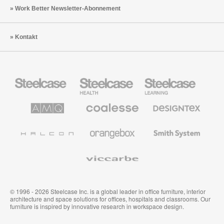
Work Better Newsletter-Abonnement
Kontakt
Steelcase
Steelcase
Steelcase
Büromöbel
Health
Education
Möbel
AMQ
Coalesse
Designtex
Solutions
Büromöbel
Textilien
und
Wandverkleidung
Halcon
Orangebox
Smith
System
Viccarbe
© 1996 - 2026 Steelcase Inc. is a global leader in office furniture, interior
architecture and space solutions for offices, hospitals and classrooms. Our
furniture is inspired by innovative research in workspace design.