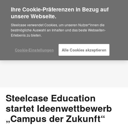
Ihre Cookie-Präferenzen in Bezug auf
×
Are you in United States?
unsere Webseite.
Press Releases
Would you like to see Products we sell in
Steelcase verwendet Cookies, um unseren Nutzer*innen die
your region?
bestmögliche Auswahl an Inhalten und das beste Webseiten-
Erlebenis zu bieten.
Americas
English
Español
Cookie-Einstellungen
Alle Cookies akzeptieren
Steelcase Education
startet Ideenwettbewerb
„Campus der Zukunft“