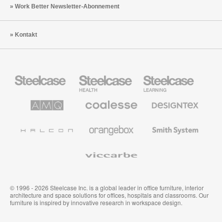
Work Better Newsletter-Abonnement
Kontakt
Steelcase
Steelcase
Steelcase
Büromöbel
Health
Education
Möbel
AMQ
Coalesse
Designtex
Solutions
Büromöbel
Textilien
und
Wandverkleidung
Halcon
Orangebox
Smith
System
Viccarbe
© 1996 - 2026 Steelcase Inc. is a global leader in office furniture, interior
architecture and space solutions for offices, hospitals and classrooms. Our
furniture is inspired by innovative research in workspace design.