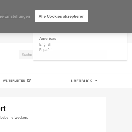
×
Are you in United States?
ie-Einstellungen
Alle Cookies akzeptieren
Would you like to see Products we sell in
your region?
Americas
EINLOGGEN / ANMELDEN
English
Español
ÜBERBLICK
WEITERLEITEN
rt
m Leben erwecken.