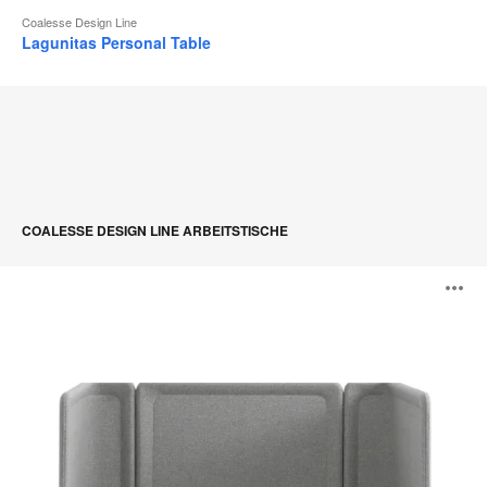
Coalesse Design Line
Lagunitas Personal Table
COALESSE DESIGN LINE ARBEITSTISCHE
Lagunitas
B
Focus
Nook
ö