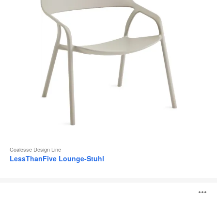
Coalesse Design Line
LessThanFive Lounge-Stuhl
LessThanFive
B
Hocker