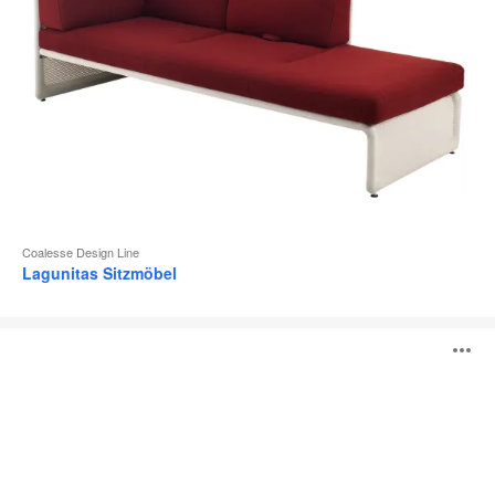
Coalesse Design Line
Lagunitas Sitzmöbel
Visalia
B
Lounge
ö