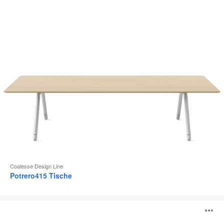
Coalesse Design Line
Potrero415 Tische
Lagunitas
B
Personal
Table