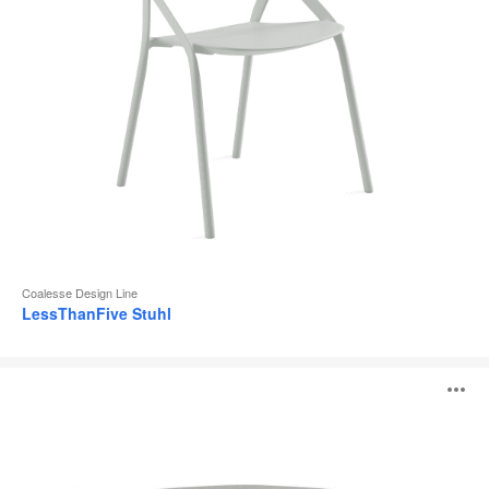
Coalesse Design Line
LessThanFive Stuhl
Montara650
B
Lounge
ö