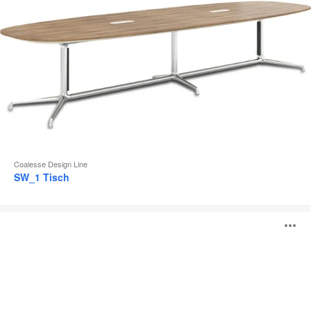
Coalesse Design Line
SW_1 Tisch
Montara650
B
Tische
ö