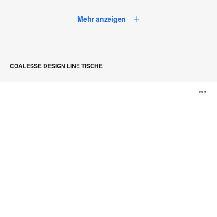
Mehr anzeigen
COALESSE DESIGN LINE TISCHE
SW_1
B
Tisch
ö