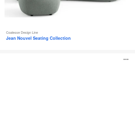
Coalesse Design Line
Jean Nouvel Seating Collection
Coalesse
B
Ensemble
Lounge
System
ö