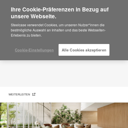
Ihre Cookie-Präferenzen in Bezug auf
×
Are you in United States?
unsere Webseite.
Steelcase | Coalesse Design Line
Would you like to see Products we sell in
Steelcase verwendet Cookies, um unseren Nutzer*innen die
your region?
bestmögliche Auswahl an Inhalten und das beste Webseiten-
Erlebenis zu bieten.
Americas
English
Español
Cookie-Einstellungen
Alle Cookies akzeptieren
WEITERLEITEN