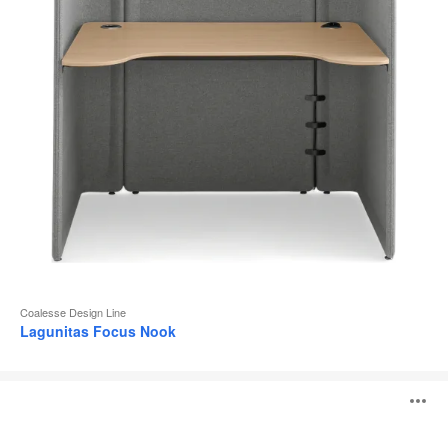
Coalesse Design Line
Lagunitas Focus Nook
Lagunitas
B
Personal
Table