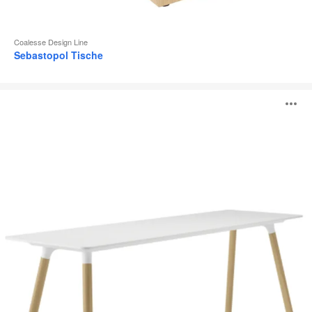
Coalesse Design Line
Sebastopol Tische
Potrero415
B
Light
Tisch
ö