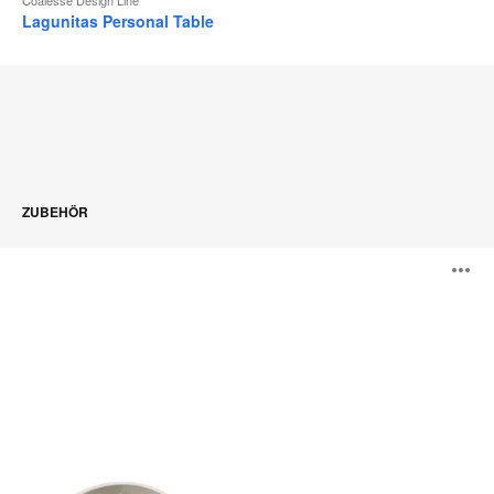
Lagunitas Personal Table
ZUBEHÖR
PowerPod
B
ö