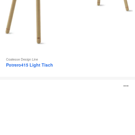
Coalesse Design Line
Potrero415 Light Tisch
Potrero415
B
Tische
ö