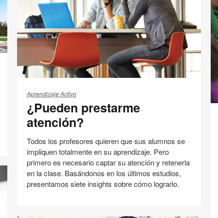
esta
Facebook
Twitter
Pinterest
Linked-
página
in
¿Pueden
prestarme
Aprendizaje Activo
¿Pueden prestarme
atención?
E
atención?
a
lo
Todos los profesores quieren que sus alumnos se
pr
impliquen totalmente en su aprendizaje. Pero
primero es necesario captar su atención y retenerla
en la clase. Basándonos en los últimos estudios,
presentamos siete insights sobre cómo lograrlo.
Educación
Involucración de los estudiantes