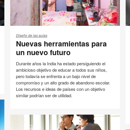
Nuevas
U
herramientas
pl
Diseño de las aulas
Nuevas herramientas para
para
d
un
es
un nuevo futuro
nuevo
mo
futuro
p
Durante años la India ha estado persiguiendo el
me
ambicioso objetivo de educar a todos sus niños,
el
pero todavía se enfrenta a un bajo nivel de
éx
compromiso y un alto grado de abandono escolar.
d
Los recursos e ideas de países con un objetivo
similar podrían ser de utilidad.
lo
es
Educación
Involucración de los estudiantes
Compartir
Compartir
Compartir
Compartir
Email
Imprimir
en
en
en
en