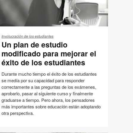
n
an
Involucración de los estudiantes
Un plan de estudio
e
tudio
modificado para mejorar el
dificado
éxito de los estudiantes
ara
jorar
Durante mucho tiempo el éxito de los estudiantes
se medía por su capacidad para responder
ito
correctamente a las preguntas de los exámenes,
e
aprobarlo, pasar al siguiente curso y finalmente
s
graduarse a tiempo. Pero ahora, los pensadores
tudiantes
más importantes sobre educación están adoptando
otra perspectiva.
Diseño de las aulas
Educación