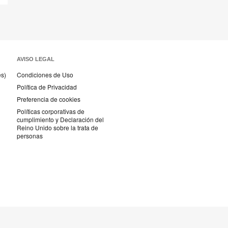
Compartir
Compartir
Compartir
Compartir
Email
Imprimir
en
en
en
en
esta
Facebook
Twitter
Pinterest
Linked-
página
in
AVISO LEGAL
és)
Condiciones de Uso
Política de Privacidad
Preferencia de cookies
Políticas corporativas de
cumplimiento y Declaración del
Reino Unido sobre la trata de
personas