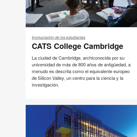
CATS
College
Involucración de los estudiantes
CATS College Cambridge
Cambridge
La ciudad de Cambridge, archiconocida por su
universidad de más de 800 años de antigüedad, a
menudo es descrita como el equivalente europeo
de Silicon Valley, un centro para la ciencia y la
investigación.
Aprendizaje Activo
Case studies
Diseño de las aulas
Educación
Compartir
Compartir
Compartir
Compartir
Email
Imprimir
en
en
en
en
esta
Facebook
Twitter
Pinterest
Linked-
página