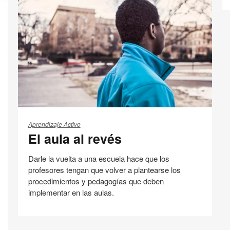
Compartir
Compartir
Compartir
Compartir
Email
Imprimir
en
en
en
en
esta
Facebook
Twitter
Pinterest
Linked-
página
in
El
aula
Aprendizaje Activo
El aula al revés
al
revés
Darle la vuelta a una escuela hace que los
profesores tengan que volver a plantearse los
procedimientos y pedagogías que deben
implementar en las aulas.
Diseño de las aulas
Involucración de los estudiantes