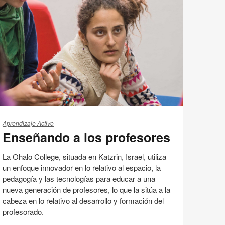
Compartir
Compartir
Compartir
Compartir
Email
Imprimir
en
en
en
en
esta
Facebook
Twitter
Pinterest
Linked-
página
in
nseñando
Aprendizaje Activo
Enseñando a los profesores
s
ofesores
La Ohalo College, situada en Katzrin, Israel, utiliza
un enfoque innovador en lo relativo al espacio, la
pedagogía y las tecnologías para educar a una
nueva generación de profesores, lo que la sitúa a la
cabeza en lo relativo al desarrollo y formación del
profesorado.