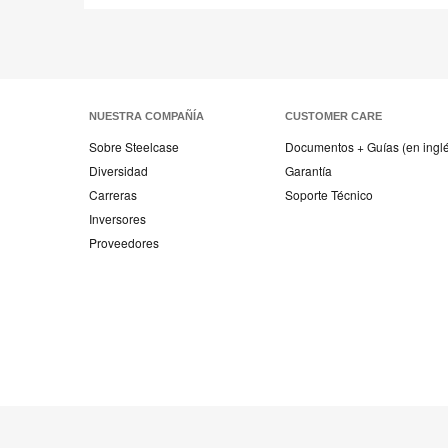
Involucración de los estudiantes
Compartir
Compartir
Compartir
Compartir
Email
Imprimir
en
en
en
en
esta
Facebook
Twitter
Pinterest
Linked-
página
in
NUESTRA COMPAÑÍA
CUSTOMER CARE
Sobre Steelcase
Documentos + Guías (en ingl
Diversidad
Garantía
Carreras
Soporte Técnico
Inversores
Proveedores