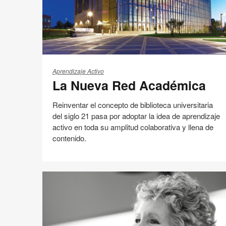
in
La
Nueva
Aprendizaje Activo
La Nueva Red Académica
Red
Académica
Reinventar el concepto de biblioteca universitaria
del siglo 21 pasa por adoptar la idea de aprendizaje
activo en toda su amplitud colaborativa y llena de
contenido.
Educación
Involucración de los estudiantes
Compartir
Compartir
Compartir
Compartir
Email
Imprimir
en
en
en
en
esta
Facebook
Twitter
Pinterest
Linked-
página
in