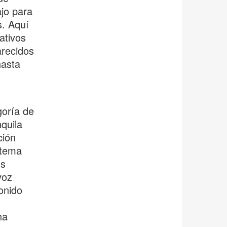
ajo para
s. Aquí
ativos
arecidos
hasta
goría de
nquila
ción
stema
os
voz
onido
na