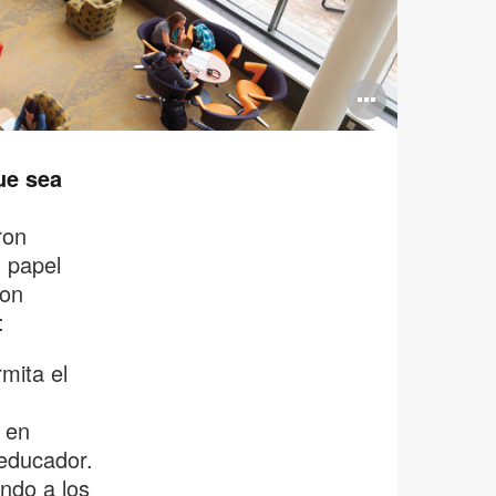
Open
image
tooltip
ue sea
ron
 papel
ron
:
mita el
 en
 educador.
ndo a los