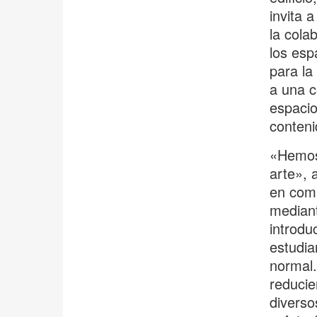
invita 
la cola
los esp
para la
a una c
espacio
conteni
«Hemos 
arte», a
en comp
mediant
introdu
estudia
normal.
reducie
diverso