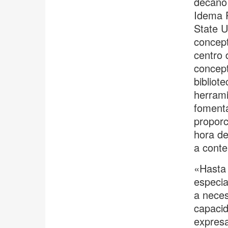
decano 
Idema 
State U
concept
centro 
concept
bibliot
herrami
fomenta
proporc
hora de
a conte
«Hasta 
especia
a neces
capacid
expresa