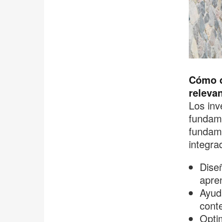
Cómo d
relevan
Los inv
fundame
fundame
integra
Diseñ
apre
Ayud
conte
Optim