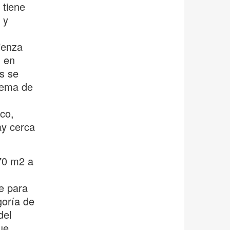
 tiene
 y
ienza
) en
s se
tema de
ico,
y cerca
570 m2 a
e para
goría de
del
ue