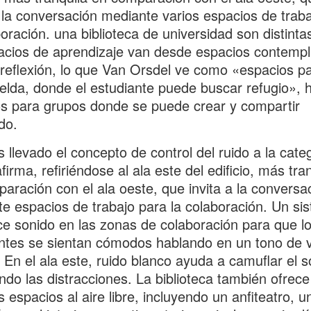
a la conversación mediante varios espacios de trab
boración. una biblioteca de universidad son distinta
acios de aprendizaje van desde espacios contempl
 reflexión, lo que Van Orsdel ve como «espacios p
elda, donde el estudiante puede buscar refugio», 
s para grupos donde se puede crear y compartir
do.
llevado el concepto de control del ruido a la cate
firma, refiriéndose al ala este del edificio, más tra
aración con el ala oeste, que invita a la conversa
e espacios de trabajo para la colaboración. Un si
ce sonido en las zonas de colaboración para que l
ntes se sientan cómodos hablando en un tono de 
 En el ala este, ruido blanco ayuda a camuflar el s
ndo las distracciones. La biblioteca también ofrece
s espacios al aire libre, incluyendo un anfiteatro, u