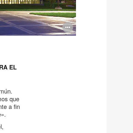
Open
image
tooltip
RA EL
omún.
mos que
te a fin
e».
l,