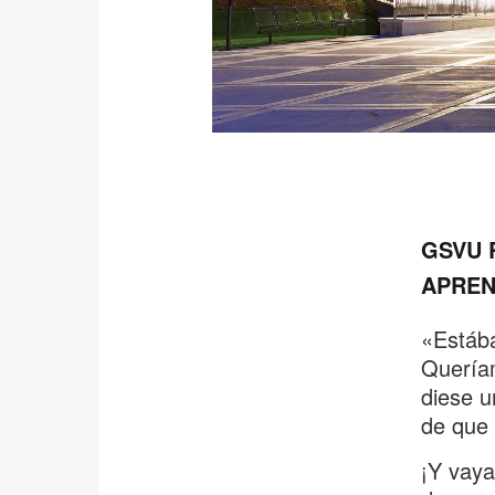
GSVU 
APREN
«Estába
Queríam
diese u
de que 
¡Y vaya