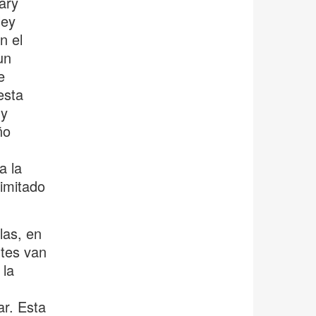
ary
ley
n el
un
e
esta
 y
ño
a la
limitado
las, en
ntes van
 la
ar. Esta