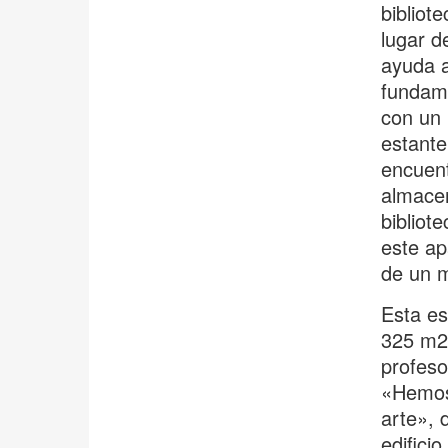
bibliot
lugar d
ayuda a
fundame
con un 
estante
encuent
almacen
bibliot
este a
de un m
Esta es
325 m2 
profeso
«Hemos 
arte», 
edifici