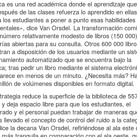
eca es una red académica donde el aprendizaje que
espués de las clases refuerza lo aprendido en ellas
 los estudiantes a poner a punto esas habilidades
ntales», dice Van Orsdel. La transformación com
número relativamente modesto de libros (150 000
rías abiertas para su consulta. Otros 600 000 libro
ran a disposición de los usuarios mediante un sis
amiento automatizado que se encuentra bajo la
eca; tras pedir un libro mediante el sistema electrón
parece en menos de un minuto. ¿Necesita más? Ha
illón de volúmenes disponibles en formato digital.
trategia reduce la superficie de la biblioteca de 5
y deja espacio libre para que los estudiantes, el
rado y el personal puedan trabajar de maneras qu
llevado el concepto de control del ruido a la cate
dice la decana Van Orsdel, refiriéndose al ala este 
o, más tranquila en comparación con el ala oeste, q