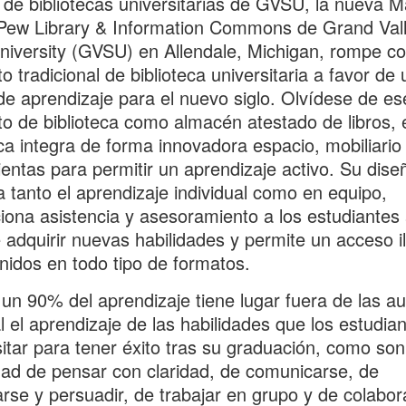
de bibliotecas universitarias de GVSU, la nueva M
Pew Library & Information Commons de Grand Val
niversity (GVSU) en Allendale, Michigan, rompe co
o tradicional de biblioteca universitaria a favor de 
de aprendizaje para el nuevo siglo. Olvídese de es
o de biblioteca como almacén atestado de libros, 
eca integra de forma innovadora espacio, mobiliario
entas para permitir un aprendizaje activo. Su dise
 tanto el aprendizaje individual como en equipo,
iona asistencia y asesoramiento a los estudiantes 
 adquirir nuevas habilidades y permite un acceso i
nidos en todo tipo de formatos.
un 90% del aprendizaje tiene lugar fuera de las au
l el aprendizaje de las habilidades que los estudia
itar para tener éxito tras su graduación, como son
ad de pensar con claridad, de comunicarse, de
rse y persuadir, de trabajar en grupo y de colabor