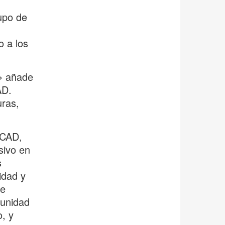
upo de
o a los
,» añade
AD.
uras,
SCAD,
sivo en
s
idad y
ce
munidad
o, y