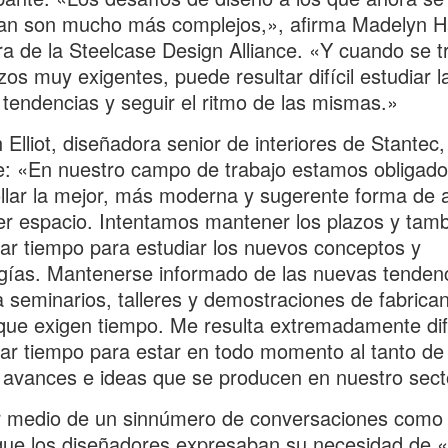
an son mucho más complejos,», afirma Madelyn H
ra de la Steelcase Design Alliance. «Y cuando se t
zos muy exigentes, puede resultar difícil estudiar l
tendencias y seguir el ritmo de las mismas.»
 Elliot, diseñadora senior de interiores de Stantec,
e: «En nuestro campo de trabajo estamos obligado
llar la mejor, más moderna y sugerente forma de 
er espacio. Intentamos mantener los plazos y tam
ar tiempo para estudiar los nuevos conceptos y
gías. Mantenerse informado de las nuevas tendenc
a seminarios, talleres y demostraciones de fabrica
que exigen tiempo. Me resulta extremadamente difí
ar tiempo para estar en todo momento al tanto de 
avances e ideas que se producen en nuestro sect
r medio de un sinnúmero de conversaciones como 
que los diseñadores expresaban su necesidad de 