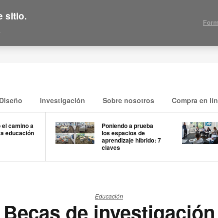
 sitio.
Form
.
Diseño
Investigación
Sobre nosotros
Compra en lí
 el camino a
Poniendo a prueba
a educación
los espacios de
aprendizaje híbrido: 7
claves
Educación
Becas de investigación