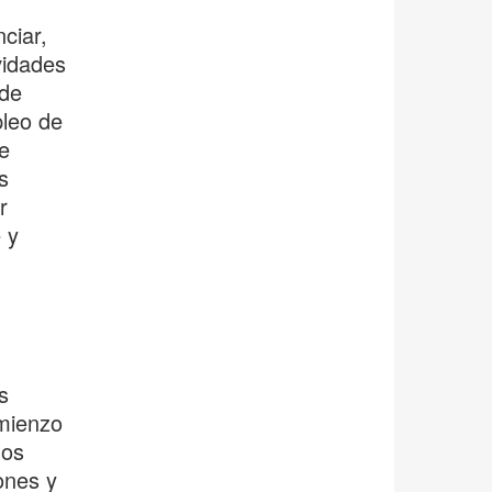
ciar,
vidades
 de
pleo de
e
s
r
 y
s
omienzo
los
ones y