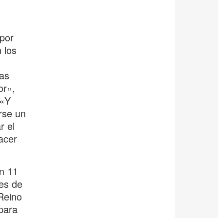
 por
 los
tas
or»,
 «Y
rse un
r el
acer
n 11
es de
Reino
para