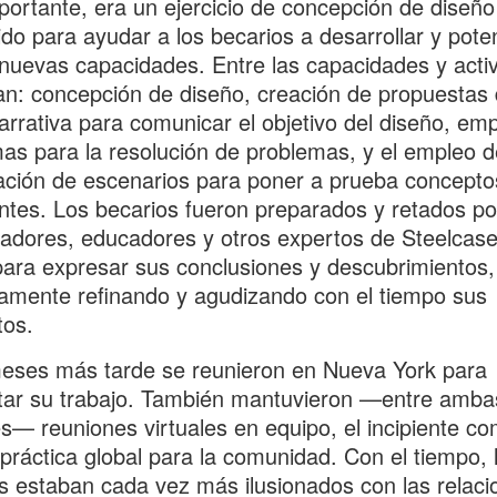
ortante, era un ejercicio de concepción de diseño
do para ayudar a los becarios a desarrollar y poten
 nuevas capacidades. Entre las capacidades y acti
an: concepción de diseño, creación de propuestas
narrativa para comunicar el objetivo del diseño, em
s para la resolución de problemas, y el empleo d
cación de escenarios para poner a prueba concepto
ntes. Los becarios fueron preparados y retados po
gadores, educadores y otros expertos de Steelcase
ra expresar sus conclusiones y descubrimientos,
amente refinando y agudizando con el tiempo sus
tos.
eses más tarde se reunieron en Nueva York para
tar su trabajo. También mantuvieron —entre amba
s— reuniones virtuales en equipo, el incipiente c
práctica global para la comunidad. Con el tiempo, 
s estaban cada vez más ilusionados con las relaci