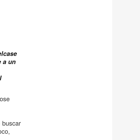
elcase
 a un
l
dose
o buscar
oco,