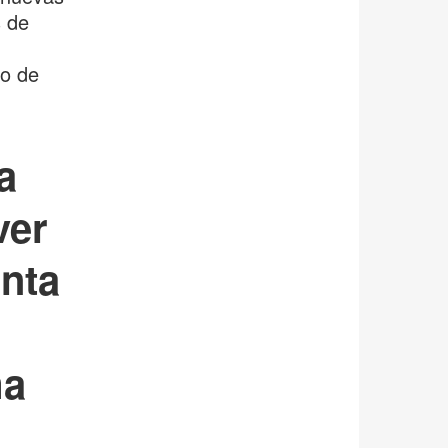
s de
ño de
a
ver
enta
ma