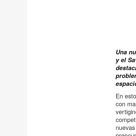
Una nu
y el S
destac
proble
espacio
En esto
con may
vertigi
competi
nuevas 
preocup