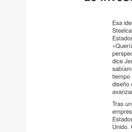
Esa ide
Steelca
Estado
«Quería
perspec
dice Je
sabíamo
tiempo 
diseño 
avanzar
Tras un
empres
Estados
Unido. 