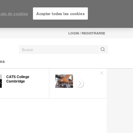
ato de cookies
Aceptar todas las cookies
LOGIN / REGISTRARSE
nea
CATS College
Hong Kong
Cambridge
Polytechnic School of
Next
Design