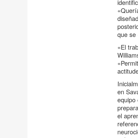
identif
«Quería
diseñad
posteri
que se 
«El tra
William
«Permit
actitud
Inicial
en Sava
equipo 
prepara
el apre
referen
neuroci