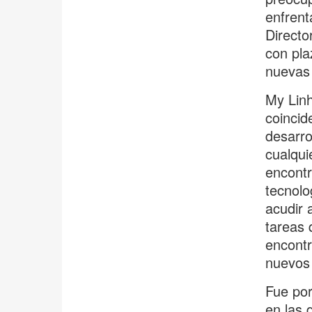
enfrent
Directo
con pla
nuevas 
My Linh
coincid
desarro
cualqui
encontr
tecnolo
acudir 
tareas 
encontr
nuevos 
Fue po
en las 