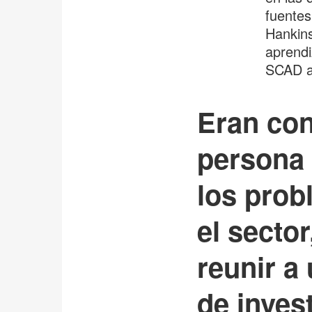
fuentes
Hankins
aprendi
SCAD a 
Eran con
persona 
los prob
el secto
reunir a
de inves