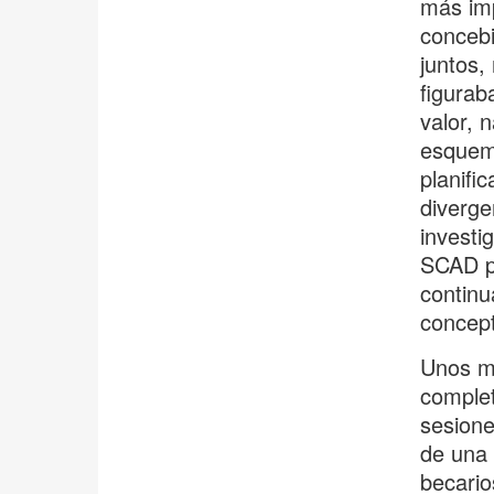
más imp
concebi
juntos,
figurab
valor, 
esquema
planifi
diverge
investi
SCAD pa
continu
concep
Unos m
comple
sesione
de una 
becario