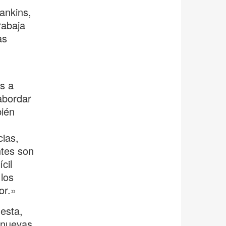
ankins,
rabaja
as
s a
abordar
bién
ias,
ntes son
cil
los
or.»
esta,
«nuevas