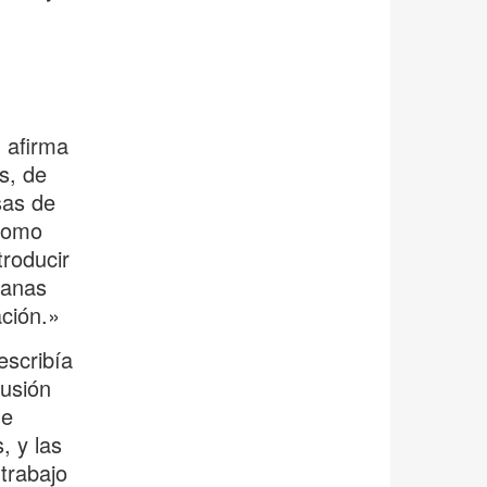
,
 afirma
s, de
sas de
 como
roducir
ganas
ación.»
escribía
cusión
ue
 y las
trabajo