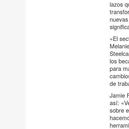
lazos q
transfo
nuevas 
signific
«El sec
Melanie
Steelca
los bec
para ma
cambio
de trab
Jamie F
así: «V
sobre e
hacemos
herrami