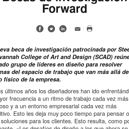
Forward
Compartir
Compartir
Compartir
Email
Imprimir
en
en
en
esta
Facebook
Twitter
Linked-
página
eva beca de investigación patrocinada por Ste
in
avannah College of Art and Design (SCAD) reúne
ado grupo de líderes en diseño para resolver
mas del espacio de trabajo que van más allá de
 físico de la empresa.
s últimos años los diseñadores han ido enfrentán
or frecuencia a un ritmo de trabajo cada vez más
noso y a un entorno empresarial cada vez más
tivo. Esto les deja muy poco tiempo para pensar 
soluciones para los clientes. Esto resulta, como p
ante. «Los desafíos de diseño a los que ahora se