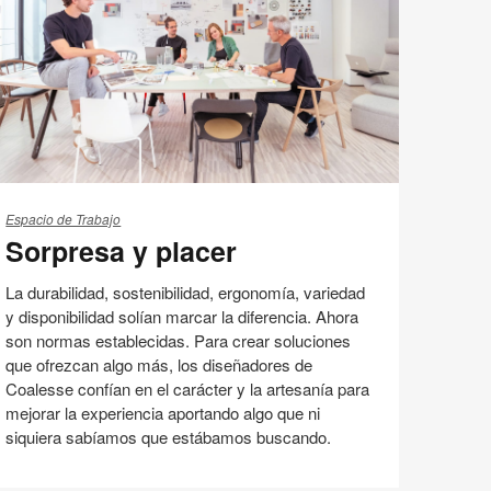
esta
Facebook
Twitter
Pinterest
Linked-
página
in
orpresa
Espacio de Trabajo
Sorpresa y placer
acer
La durabilidad, sostenibilidad, ergonomía, variedad
y disponibilidad solían marcar la diferencia. Ahora
son normas establecidas. Para crear soluciones
que ofrezcan algo más, los diseñadores de
Coalesse confían en el carácter y la artesanía para
mejorar la experiencia aportando algo que ni
siquiera sabíamos que estábamos buscando.