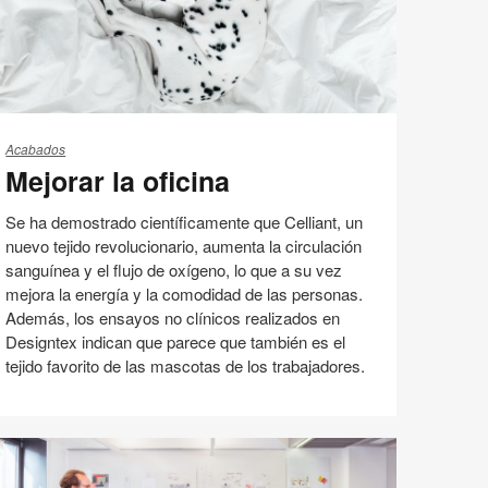
jorar
Acabados
Mejorar la oficina
icina
Se ha demostrado científicamente que Celliant, un
nuevo tejido revolucionario, aumenta la circulación
sanguínea y el flujo de oxígeno, lo que a su vez
mejora la energía y la comodidad de las personas.
Además, los ensayos no clínicos realizados en
Designtex indican que parece que también es el
tejido favorito de las mascotas de los trabajadores.
Bienestar
Espacio de Trabajo
Compartir
Compartir
Compartir
Compartir
Email
Imprimir
en
en
en
en