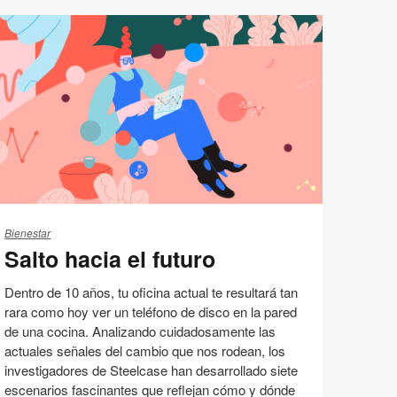
Marca y Cultura
Compartir
Compartir
Compartir
Compartir
Email
Imprimir
en
en
en
en
esta
Facebook
Twitter
Pinterest
Linked-
página
in
lto
cia
Bienestar
Salto hacia el futuro
turo
Dentro de 10 años, tu oficina actual te resultará tan
rara como hoy ver un teléfono de disco en la pared
de una cocina. Analizando cuidadosamente las
actuales señales del cambio que nos rodean, los
investigadores de Steelcase han desarrollado siete
escenarios fascinantes que reflejan cómo y dónde