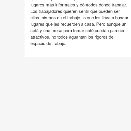
espacio
lugares más informales y cómodos donde trabajar.
de
Los trabajadores quieren sentir que pueden ser
trabajo
ellos mismos en el trabajo, lo que les lleva a buscar
lugares que les recuerden a casa. Pero aunque un
sofá y una mesa para tomar café puedan parecer
atractivos, no todos aguantan los rigores del
espacio de trabajo.
Compartir
Compartir
Compartir
Compartir
Email
Imprimir
en
en
en
en
esta
Facebook
Twitter
Pinterest
Linked-
página
in