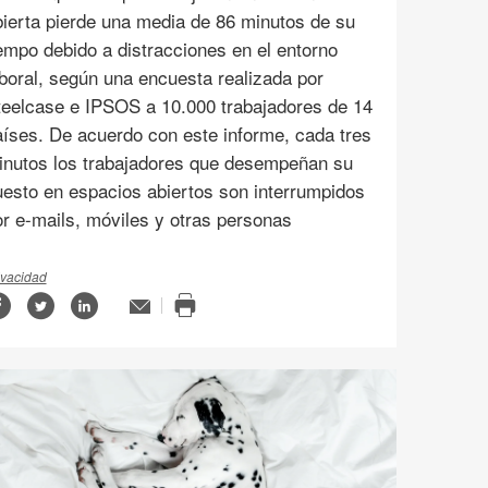
bierta pierde una media de 86 minutos de su
empo debido a distracciones en el entorno
boral, según una encuesta realizada por
teelcase e IPSOS a 10.000 trabajadores de 14
íses. De acuerdo con este informe, cada tres
inutos los trabajadores que desempeñan su
uesto en espacios abiertos son interrumpidos
r e-mails, móviles y otras personas
ivacidad
Compartir
Compartir
Compartir
Email
n
Imprimir
en
en
en
ge
esta
Facebook
Twitter
Linked-
página
tip
in