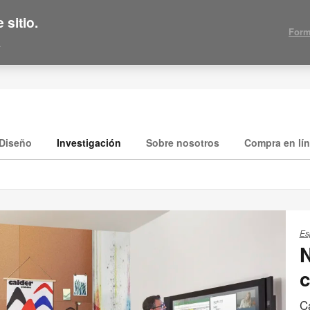
 sitio.
Form
.
Diseño
Investigación
Sobre nosotros
Compra en lí
Es
N
C