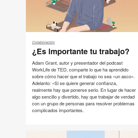
¿Es
importante
Colaboración
¿Es importante tu trabajo?
tu
trabajo?
Adam Grant, autor y presentador del podcast
WorkLife de TED, comparte lo que ha aprendido
sobre cómo hacer que el trabajo no sea «un asco».
Adelanto: «Si se quiere generar confianza,
realmente hay que ponerse serio. En lugar de hacer
algo sencillo y divertido, hay que trabajar de verdad
con un grupo de personas para resolver problemas
complicados importantes.
Cultura
Espacio de Trabajo
Motivación del trabajador
Compartir
Compartir
Compartir
Compartir
Email