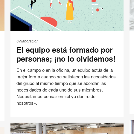
El
Me
equipo
la
Colaboración
El equipo está formado por
está
of
formado
personas; ¡no lo olvidemos!
por
personas;
En el campo o en la oficina, un equipo actúa de la
¡no
mejor forma cuando se satisfacen las necesidades
lo
del grupo al mismo tiempo que se abordan las
olvidemos!
necesidades de cada uno de sus miembros.
Necesitamos pensar en «el yo dentro del
nosotros».
Espacio de Trabajo
Una visión 360
Compartir
Compartir
Compartir
Compartir
Email