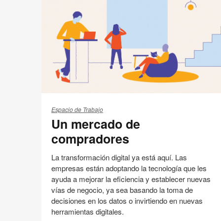
Imprimir
en
en
en
en
esta
Facebook
Twitter
Pinterest
Linked-
página
in
Un
mercado
Espacio de Trabajo
Un mercado de
de
compradores
compradores
La transformación digital ya está aquí. Las
empresas están adoptando la tecnología que les
ayuda a mejorar la eficiencia y establecer nuevas
vías de negocio, ya sea basando la toma de
decisiones en los datos o invirtiendo en nuevas
herramientas digitales.