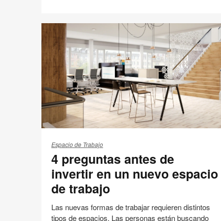
Tendencias 360
Compartir
Compartir
Compartir
Compartir
Email
Imprimir
en
en
en
en
esta
Facebook
Twitter
Pinterest
Linked-
página
in
4
preguntas
Espacio de Trabajo
4 preguntas antes de
antes
de
invertir en un nuevo espacio
invertir
de trabajo
en
un
Las nuevas formas de trabajar requieren distintos
nuevo
tipos de espacios. Las personas están buscando