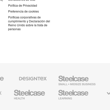
Política de Privacidad
Preferencia de cookies
Políticas corporativas de
cumplimiento y Declaración del
Reino Unido sobre la trata de
personas
Textiles
Steelcase
AMQ
de
Small
Solutio
Designtex
Business
Mobiliario
Mobiliario
Viccarb
para
para
Industria
Educación
Médica
de
de
Steelcase
Steelcase