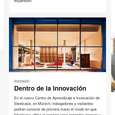
expansión.
lugar
de
Tecnología
trabajo
Compartir
Compartir
Compartir
Compartir
Email
Imprimir
en
en
en
en
esta
Facebook
Twitter
Pinterest
Linked-
página
in
Dentro
de
Innovación
Dentro de la Innovación
la
Innovación
S
En el nuevo Centro de Aprendizaje e Innovación de
cl
Steelcase, en Múnich, trabajadores y visitantes
p
podrán conocer de primera mano el modo en que
cr
Steelcase utiliza el espacio para aprender, innovar y