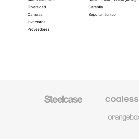
Diversidad
Garantía
Carreras
Soporte Técnico
Inversores
Proveedores
Mobiliario
Mobiliario
Steelcase
Premium
de
Coalesse
Mobiliario
de
Orangebox