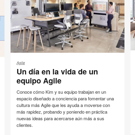
Imprimir
en
en
en
en
esta
Facebook
Twitter
Pinterest
Linked-
página
in
S
Un
y
día
Agile
pl
Un día en la vida de un
en
la
equipo Agile
vida
de
Conoce cómo Kim y su equipo trabajan en un
un
espacio diseñado a conciencia para fomentar una
equipo
cultura más Agile que les ayuda a moverse con
Agile
más rapidez, probando y poniendo en práctica
nuevas ideas para acercarse aún más a sus
clientes.