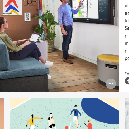
a
ti
la
S
pa
m
p
po
Pr
Ope
ima
tool