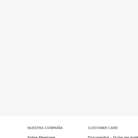
NUESTRA COMPAÑÍA
CUSTOMER CARE
Sobre Steelcase
Documentos + Guías (en ingl