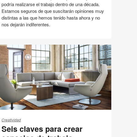
podría realizarse el trabajo dentro de una década.
Estamos seguros de que suscitarán opiniones muy
distintas a las que hemos tenido hasta ahora y no
nos dejarán indiferentes.
Cultura
Espacio de Trabajo
Tecnología
Compartir
Compartir
Compartir
Compartir
Email
Imprimir
en
en
en
en
esta
Facebook
Twitter
Pinterest
Linked-
página
in
eis
aves
Creatividad
Seis claves para crear
ara
ear