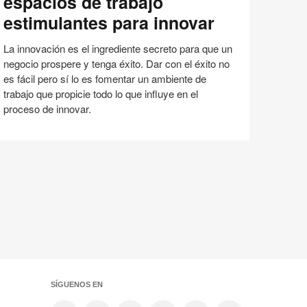
espacios de trabajo
spacios
estimulantes para innovar
e
abajo
La innovación es el ingrediente secreto para que un
timulantes
negocio prospere y tenga éxito. Dar con el éxito no
ara
es fácil pero sí lo es fomentar un ambiente de
novar
trabajo que propicie todo lo que influye en el
proceso de innovar.
Espacio de Trabajo
Innovación
Compartir
Compartir
Compartir
Compartir
Email
Imprimir
en
en
en
en
esta
Facebook
Twitter
Pinterest
Linked-
página
in
SÍGUENOS EN