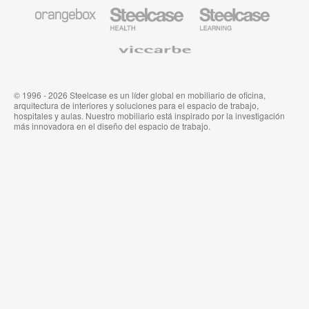
System
Mobiliario
Mobiliario
Mobiliario
de
para
para
Orangebox
Industria
Educación
Médica
de
Viccarbe
de
Steelcase
Steelcase
© 1996 - 2026 Steelcase es un líder global en mobiliario de oficina,
arquitectura de interiores y soluciones para el espacio de trabajo,
hospitales y aulas. Nuestro mobiliario está inspirado por la investigación
más innovadora en el diseño del espacio de trabajo.