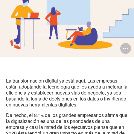
O
i
to
La transformación digital ya está aquí. Las empresas
están adoptando la tecnología que les ayuda a mejorar la
eficiencia y establecer nuevas vías de negocio, ya sea
basando la toma de decisiones en los datos o invirtiendo
en nuevas herramientas digitales.
De hecho, el 87% de los grandes empresarios afirma que
la digitalización es una de las prioridades de una
empresa y casi la mitad de los ejecutivos piensa que en
2020 ésta tendrá un gran impacto en más de la mitad de