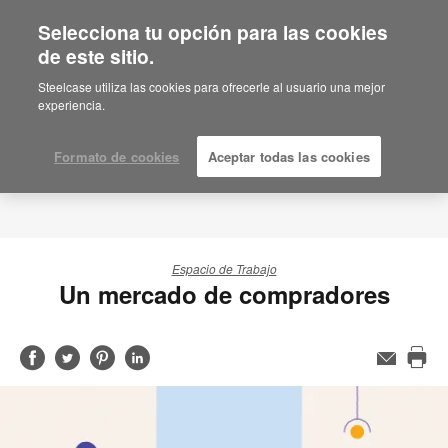
Selecciona tu opción para las cookies
de este sitio.
Steelcase utiliza las cookies para ofrecerle al usuario una mejor
experiencia.
Formato de cookies
Aceptar todas las cookies
Espacio de Trabajo
Un mercado de compradores
Compartir
Compartir
Compartir
Compartir
Email
Imp
en
en
en
en
est
Facebook
Twitter
Pinterest
Linked-
pág
in