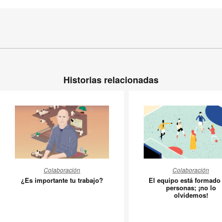
Historias relacionadas
¿Es
El
Colaboración
Colaboración
importante
equipo
¿Es importante tu trabajo?
El equipo está formado
tu
está
personas; ¡no lo
olvidemos!
trabajo?
formado
por
personas