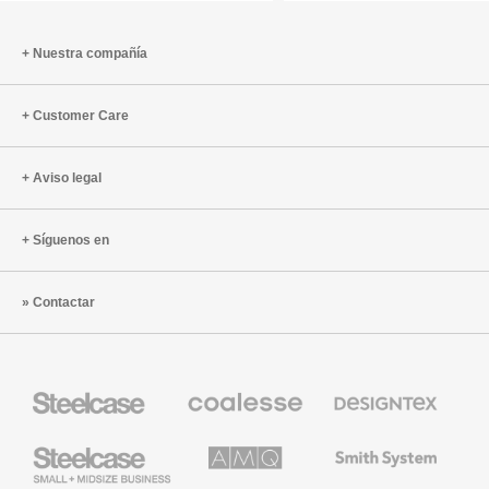
¡no
lo
Nuestra compañía
olvidemo
Customer Care
Aviso legal
Síguenos en
Contactar
Mobiliario
Mobiliario
Textiles
Steelcase
Premium
de
de
Designtex
Coalesse
Steelcase
AMQ
Mobiliario
Small
Solutions
de
Business
Smith