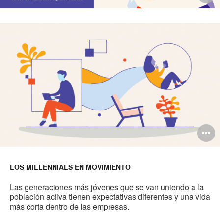
i
to
O
i
to
LOS MILLENNIALS EN MOVIMIENTO
Las generaciones más jóvenes que se van uniendo a la
población activa tienen expectativas diferentes y una vida
más corta dentro de las empresas.