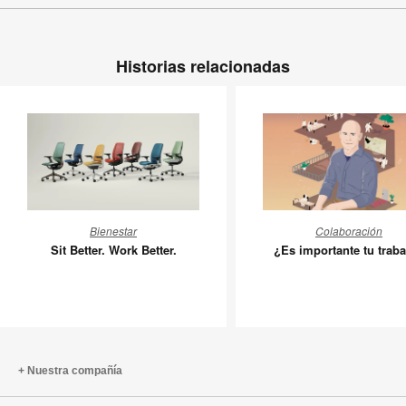
Historias relacionadas
Sit
¿Es
Bienestar
Colaboración
Better.
importan
Sit Better. Work Better.
¿Es importante tu trab
Work
tu
Better.
trabajo?
Nuestra compañía