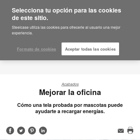
Selecciona tu opción para las cookies
de este sitio.
Steelcase utiliza las cookies para ofrecerle al usuario una mejor
experiencia.
Formato de cookies
Aceptar todas las cookies
Acabados
Mejorar la oficina
Cómo una tela probada por mascotas puede
ayudarte a recargar energías.
Compartir
Compartir
Compartir
Compartir
Email
Imp
en
en
en
en