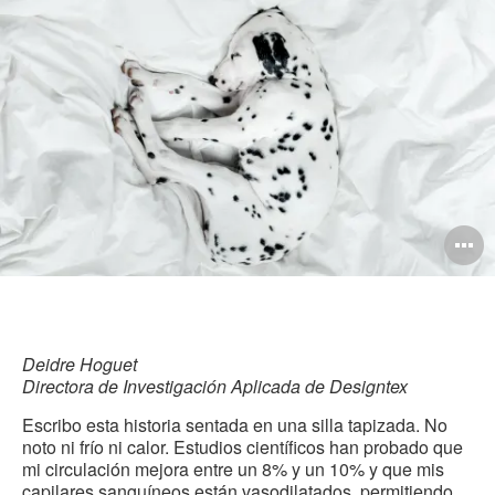
est
Facebook
Twitter
Pinterest
Linked-
pág
in
O
i
to
Deidre Hoguet
Directora de Investigación Aplicada de Designtex
Escribo esta historia sentada en una silla tapizada. No
noto ni frío ni calor. Estudios científicos han probado que
mi circulación mejora entre un 8% y un 10% y que mis
capilares sanguíneos están vasodilatados, permitiendo