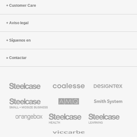
Customer Care
Aviso legal
Síguenos en
Contactar
Mobiliario
Mobiliario
Textiles
Steelcase
Premium
de
de
Designtex
Coalesse
Steelcase
AMQ
Mobiliario
Small
Solutions
de
Business
Smith
System
Mobiliario
Mobiliario
Mobiliario
de
para
para
Orangebox
Industria
Educación
Médica
de
Viccarbe
de
Steelcase
Steelcase