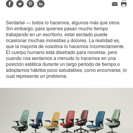
Compartir
Compartir
Compartir
Compartir
Email
Imp
en
en
en
en
est
Facebook
Twitter
Pinterest
Linked-
Sentarse — todos lo hacemos, algunos más que otros.
pág
in
Sin embargo, para quienes pasan mucho tiempo
trabajando en un escritorio, estar sentado puede
ocasionar muchas molestias y dolores. La realidad es,
que la mayoría de nosotros lo hacemos incorrectamente.
El cuerpo humano está diseñado para moverse, pero
cuando nos sentamos a menudo lo hacemos en una
posición estática durante un largo periodo de tiempo o
adoptamos hábitos poco saludables, como encorvarse, lo
cual representa un problema.