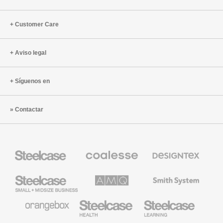
Customer Care
Aviso legal
Síguenos en
Contactar
Mobiliario
Mobiliario
Textiles
Steelcase
Premium
de
de
Designtex
Coalesse
Steelcase
AMQ
Mobiliario
Small
Solutions
de
Business
Smith
System
Mobiliario
Mobiliario
Mobiliario
de
para
para
Orangebox
Industria
Educación
Médica
de