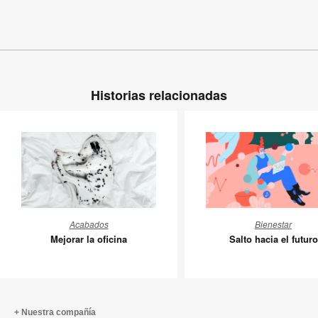
Historias relacionadas
Mejorar
Salto
Acabados
Bienestar
la
hacia
Mejorar la oficina
Salto hacia el futuro
oficina
el
futuro
Nuestra compañía