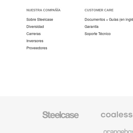
esta
Facebook
Twitter
Pinterest
Linked-
página
in
NUESTRA COMPAÑÍA
CUSTOMER CARE
Sobre Steelcase
Documentos + Guías (en ingl
Diversidad
Garantía
Carreras
Soporte Técnico
Inversores
Proveedores
Mobiliario
Mobiliario
Steelcase
Premium
de
Coalesse
Mobiliario
de