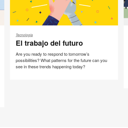
El
L
trabajo
q
Tecnología
El trabajo del futuro
del
lo
futuro
tr
Are you ready to respond to tomorrow’s
qu
possibilities? What patterns for the future can you
see in these trends happening today?
Tendencias 360
Compartir
Compartir
Compartir
Compartir
Email
Imprimir
en
en
en
en
esta
Facebook
Twitter
Pinterest
Linked-
página
in