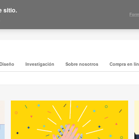
 sitio.
Form
.
Diseño
Investigación
Sobre nosotros
Compra en lí