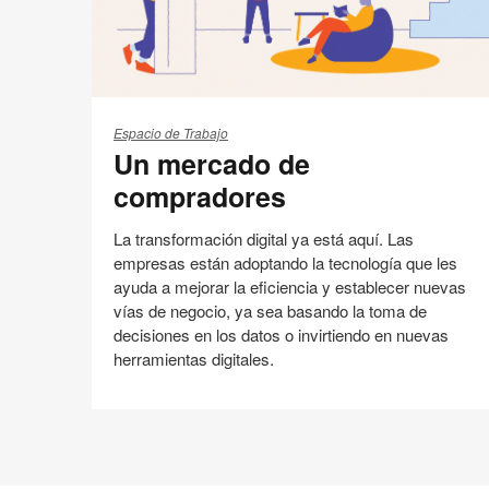
Un
mercado
Espacio de Trabajo
Un mercado de
de
compradores
compradores
La transformación digital ya está aquí. Las
empresas están adoptando la tecnología que les
ayuda a mejorar la eficiencia y establecer nuevas
vías de negocio, ya sea basando la toma de
decisiones en los datos o invirtiendo en nuevas
herramientas digitales.
Tendencias 360
Compartir
Compartir
Compartir
Compartir
Email
Imprimir
en
en
en
en