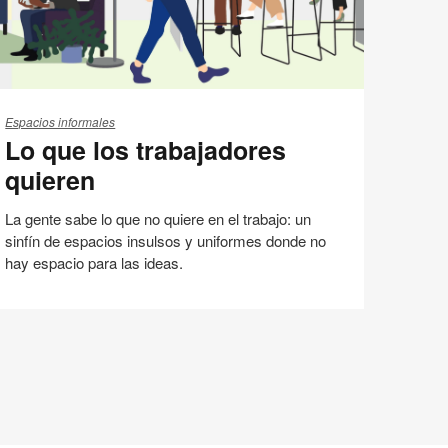
o
ue
Espacios informales
Lo que los trabajadores
s
abajadores
quieren
ieren
La gente sabe lo que no quiere en el trabajo: un
sinfín de espacios insulsos y uniformes donde no
hay espacio para las ideas.
Cultura
Espacios sociales
Tendencias 360
Compartir
Compartir
Compartir
Compartir
Email
Imprimir
en
en
en
en
esta
Facebook
Twitter
Pinterest
Linked-
página
in