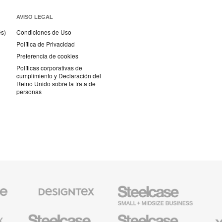
AVISO LEGAL
és)
Condiciones de Uso
Política de Privacidad
Preferencia de cookies
Políticas corporativas de
cumplimiento y Declaración del
Reino Unido sobre la trata de
personas
Textiles
Steelcase
AMQ
de
Small
Solutio
Designtex
Business
Mobiliario
Mobiliario
Viccarb
para
para