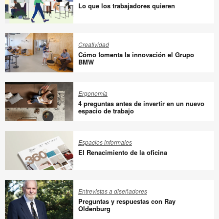
todos
Lo que los trabajadores quieren
Lo
que
Creatividad
los
Cómo fomenta la innovación el Grupo
trabajadores
BMW
quieren
Cómo
fomenta
Ergonomía
la
4 preguntas antes de invertir en un nuevo
innovación
espacio de trabajo
el
4
Grupo
preguntas
Espacios informales
BMW
antes
El Renacimiento de la oficina
de
invertir
El
en
Renacimiento
Entrevistas a diseñadores
un
de
Preguntas y respuestas con Ray
nuevo
la
Oldenburg
espacio