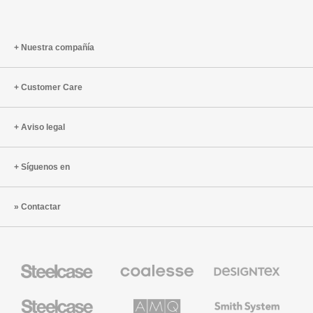
oficina
Preguntas
de
y
trabajo
respuestas
Nuestra compañía
con
Ray
Oldenburg
Customer Care
Aviso legal
Síguenos en
Contactar
Mobiliario
Mobiliario
Textiles
Steelcase
Premium
de
de
Designtex
Coalesse
Steelcase
AMQ
Mobiliario
Small
Solutions
de