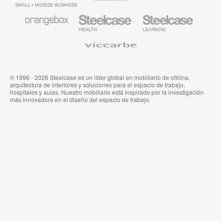
Business
Smith
System
Mobiliario
Mobiliario
Mobiliario
de
para
para
Orangebox
Industria
Educación
Médica
de
Viccarbe
de
Steelcase
Steelcase
© 1996 - 2026 Steelcase es un líder global en mobiliario de oficina,
arquitectura de interiores y soluciones para el espacio de trabajo,
hospitales y aulas. Nuestro mobiliario está inspirado por la investigación
más innovadora en el diseño del espacio de trabajo.