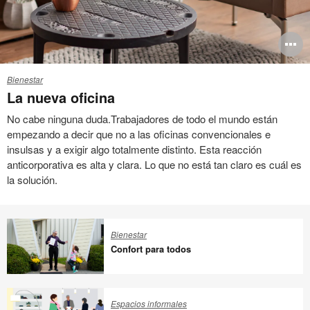
O
i
Bienestar
to
La nueva oficina
No cabe ninguna duda.Trabajadores de todo el mundo están
empezando a decir que no a las oficinas convencionales e
insulsas y a exigir algo totalmente distinto. Esta reacción
anticorporativa es alta y clara. Lo que no está tan claro es cuál es
la solución.
Bienestar
Confort para todos
Confort
para
Espacios informales