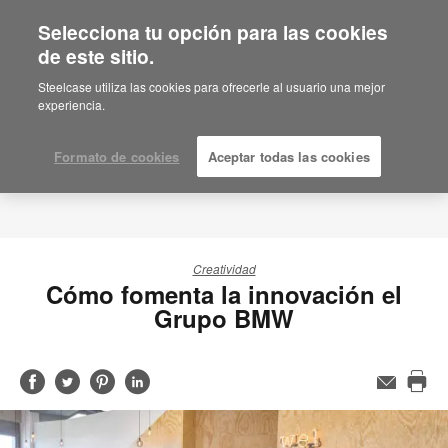
Selecciona tu opción para las cookies
de este sitio.
Steelcase utiliza las cookies para ofrecerle al usuario una mejor
experiencia.
Formato de cookies
Aceptar todas las cookies
Creatividad
Cómo fomenta la innovación el
Grupo BMW
Compartir
Compartir
Compartir
Compartir
Email
Imp
en
en
en
en
est
Facebook
Twitter
Pinterest
Linked-
pág