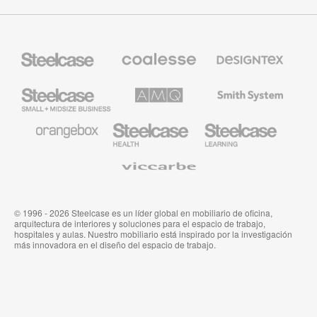
Mobiliario
Mobiliario
Textiles
Steelcase
Premium
de
de
Designtex
Coalesse
Steelcase
AMQ
Mobiliario
Small
Solutions
de
Business
Smith
System
Mobiliario
Mobiliario
Mobiliario
de
para
para
Orangebox
Industria
Educación
Médica
de
Viccarbe
de
Steelcase
Steelcase
© 1996 - 2026 Steelcase es un líder global en mobiliario de oficina,
arquitectura de interiores y soluciones para el espacio de trabajo,
hospitales y aulas. Nuestro mobiliario está inspirado por la investigación
más innovadora en el diseño del espacio de trabajo.