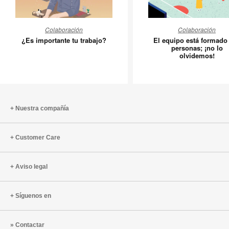
¿Es
El
Colaboración
Colaboración
importante
equipo
¿Es importante tu trabajo?
El equipo está formado
tu
está
personas; ¡no lo
olvidemos!
trabajo?
formado
por
personas
¡no
lo
Nuestra compañía
olvidemo
Customer Care
Aviso legal
Síguenos en
Contactar