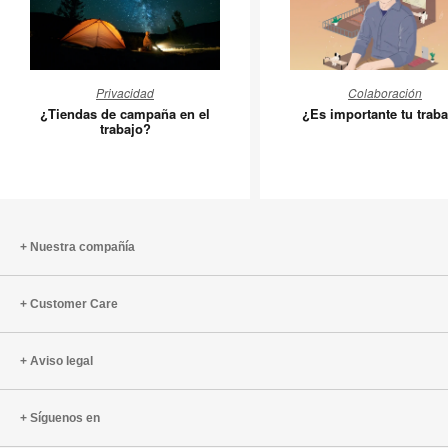
¿Tiendas
¿Es
Privacidad
Colaboración
de
importan
¿Tiendas de campaña en el
¿Es importante tu trab
campaña
tu
trabajo?
en
trabajo?
el
trabajo?
Nuestra compañía
Customer Care
Aviso legal
Síguenos en