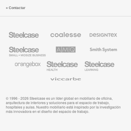
Contactar
Mobiliario
Mobiliario
Textiles
Steelcase
Premium
de
de
Designtex
Coalesse
Steelcase
AMQ
Mobiliario
Small
Solutions
de
Business
Smith
System
Mobiliario
Mobiliario
Mobiliario
de
para
para
Orangebox
Industria
Educación
Médica
de
Viccarbe
de
Steelcase
Steelcase
© 1996 - 2026 Steelcase es un líder global en mobiliario de oficina,
arquitectura de interiores y soluciones para el espacio de trabajo,
hospitales y aulas. Nuestro mobiliario está inspirado por la investigación
más innovadora en el diseño del espacio de trabajo.