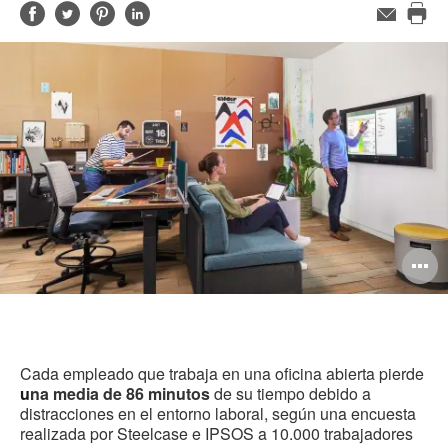
Compartir
Compartir
Compartir
Compartir
Email
Imp
en
en
en
en
est
Facebook
Twitter
Pinterest
Linked-
pág
in
O
i
to
Cada empleado que trabaja en una oficina abierta pierde
u
na media de 86 minutos
de su tiempo debido a
distracciones en el entorno laboral, según una encuesta
realizada por Steelcase e IPSOS a 10.000 trabajadores