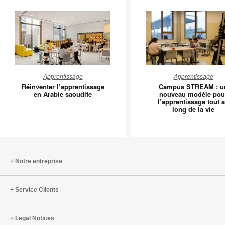
Réinventer
Campus
Apprentissage
Apprentissage
l’apprentissage
STREA
Réinventer l’apprentissage
Campus STREAM : u
en
:
en Arabie saoudite
nouveau modèle pou
l’apprentissage tout 
Arabie
un
long de la vie
saoudite
nouveau
modèle
pour
l’appren
tout
Notre entreprise
au
long
Service Clients
de
la
vie
Legal Notices