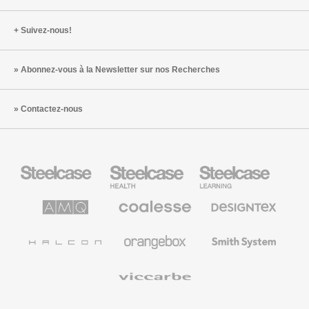
Suivez-nous!
Abonnez-vous à la Newsletter sur nos Recherches
Contactez-nous
Steelcase
Steelcase
Steelcase
Health
Mobilier
pour
le
AMQ
Coalesse
Designtex
secteur
Solutions
Mobilier
Textiles
de
de
et
l’Education
Bureau
Revêtements
Halcon
Orangebox
Smith
Premium
Muraux
System
Viccarbe