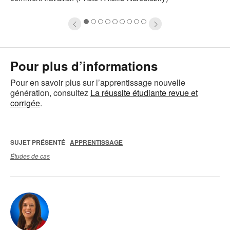
'image
l
1
2
3
4
5
6
7
8
9
Pour plus d’informations
Pour en savoir plus sur l’apprentissage nouvelle
génération, consultez
La réussite étudiante revue et
corrigée
.
SUJET PRÉSENTÉ
APPRENTISSAGE
Études de cas