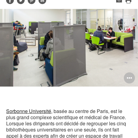
Partager
Partager
Partager
Partager
Adresse
de
Imp
sur
sur
sur
sur
contact
cet
Facebook
Twitter
Pinterest
LinkedIn
pag
O
l'
b
d
Sorbonne Université
, basée au centre de Paris, est le
plus grand complexe scientifique et médical de France.
l
Lorsque les dirigeants ont décidé de regrouper les cinq
bibliothèques universitaires en une seule, ils ont fait
appel à des experts afin de créer un espace de travail