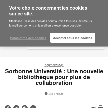
Votre choix concernant les cookies
×
Are you in United States?
sur ce site.
Would you like to see Products we sell in
Steelcase utilise des cookies pour fournir à tous ses utilisateurs
your region?
le meilleur contenu et la meilleure expérience possible.
Americas
English
Paramètres des cookies
Accepter tous les cookies
Español
Apprentissage
Sorbonne Université : Une nouvelle
bibliothèque pour plus de
collaboration
Lire 1 minute