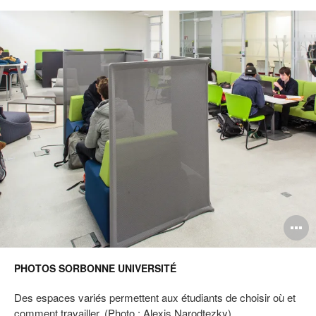
Photos
Sorbonne
Université
uvrir
O
info-
l'
PHOTOS SORBONNE UNIVERSITÉ
ulle
b
e
d
Des espaces variés permettent aux étudiants de choisir où et
comment travailler. (Photo : Alexis Narodtezky)