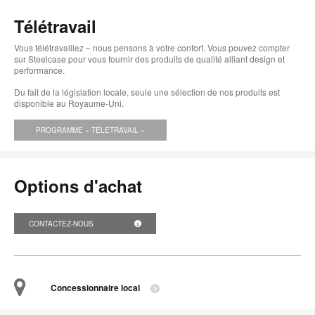
bul
Télétravail
de
Vous télétravaillez – nous pensons à votre confort. Vous pouvez compter
l'i
sur Steelcase pour vous fournir des produits de qualité alliant design et
performance.
Du fait de la législation locale, seule une sélection de nos produits est
disponible au Royaume-Uni.
PROGRAMME « TÉLÉTRAVAIL »
Options d'achat
CONTACTEZ-NOUS
Concessionnaire local