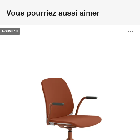
Vous pourriez aussi aimer
Steelcase
O
NOUVEAU
Series®M
l'
b
d
l