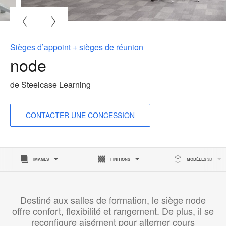
O
l'
b
Sièges d’appoint + sièges de réunion
d
node
l
de Steelcase Learning
CONTACTER UNE CONCESSION
IMAGES
FINITIONS
MODÈLES 3D
Destiné aux salles de formation, le siège node
offre confort, flexibilité et rangement. De plus, il se
reconfigure aisément pour alterner cours