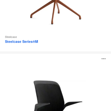
Steelcase
Steelcase Series®M
cobi®
O
l'
b
d