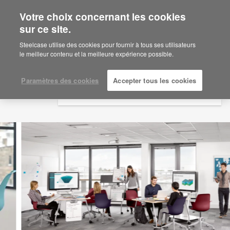
Votre choix concernant les cookies
×
Are you in United States?
sur ce site.
Would you like to see Products we sell in
Steelcase utilise des cookies pour fournir à tous ses utilisateurs
your region?
le meilleur contenu et la meilleure expérience possible.
Americas
English
Paramètres des cookies
Accepter tous les cookies
Español