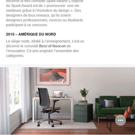
décerné le très convoité Spark Award! L’objectif
de Spark Award est de « promouvoir une vie
meilleure grâce à l’évolution du design ». Des
designers de tous niveaux, qu’ils soient
designers professionnels, novices ou étudiants
participent à ce concours.
2010 – AMÉRIQUE DU NORD
Le siège node, dédié à l’enseignement, s’est vu
décerné le convoité
Best of Neocon
de
l’innovation. Ce prix englobe l’ensemble des
catégories.
Ou
l'i