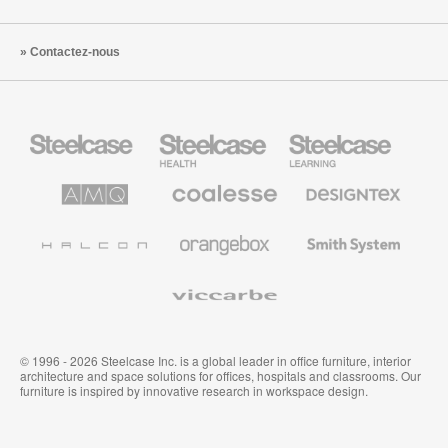
Contactez-nous
Steelcase
Steelcase
Steelcase
Health
Mobilier
pour
le
AMQ
Coalesse
Designtex
secteur
Solutions
Mobilier
Textiles
de
de
et
l’Education
Bureau
Revêtements
Halcon
Orangebox
Smith
Premium
Muraux
System
Viccarbe
© 1996 - 2026 Steelcase Inc. is a global leader in office furniture, interior
architecture and space solutions for offices, hospitals and classrooms. Our
furniture is inspired by innovative research in workspace design.