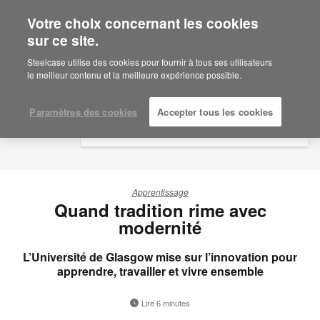
Votre choix concernant les cookies
×
Are you in United States?
sur ce site.
Would you like to see Products we sell in
Steelcase utilise des cookies pour fournir à tous ses utilisateurs
your region?
le meilleur contenu et la meilleure expérience possible.
Americas
English
Paramètres des cookies
Accepter tous les cookies
Español
Apprentissage
Quand tradition rime avec
modernité
L’Université de Glasgow mise sur l’innovation pour
apprendre, travailler et vivre ensemble
Lire 6 minutes