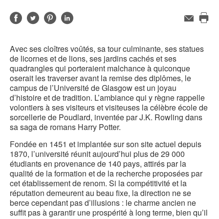
Partager
Partager
Partager
Partager
Adresse
de
Imp
sur
sur
sur
sur
contact
cet
Facebook
Twitter
Pinterest
LinkedIn
Avec ses cloîtres voûtés, sa tour culminante, ses statues
pag
de licornes et de lions, ses jardins cachés et ses
quadrangles qui porteraient malchance à quiconque
oserait les traverser avant la remise des diplômes, le
campus de l’Université de Glasgow est un joyau
d’histoire et de tradition. L’ambiance qui y règne rappelle
volontiers à ses visiteurs et visiteuses la célèbre école de
sorcellerie de Poudlard, inventée par J.K. Rowling dans
sa saga de romans Harry Potter.
Fondée en 1451 et implantée sur son site actuel depuis
1870, l’université réunit aujourd’hui plus de 29 000
étudiants en provenance de 140 pays, attirés par la
qualité de la formation et de la recherche proposées par
cet établissement de renom. Si la compétitivité et la
réputation demeurent au beau fixe, la direction ne se
berce cependant pas d’illusions : le charme ancien ne
suffit pas à garantir une prospérité à long terme, bien qu’il