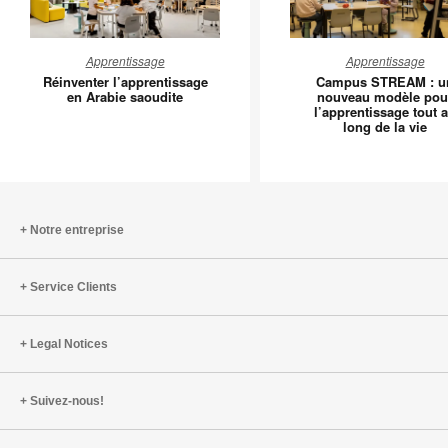
Réinventer
Campus
Apprentissage
Apprentissage
l’apprentissage
STREA
Réinventer l’apprentissage
Campus STREAM : u
en
:
en Arabie saoudite
nouveau modèle pou
l’apprentissage tout 
Arabie
un
long de la vie
saoudite
nouveau
modèle
pour
l’appren
tout
Notre entreprise
au
long
Service Clients
de
la
vie
Legal Notices
Suivez-nous!