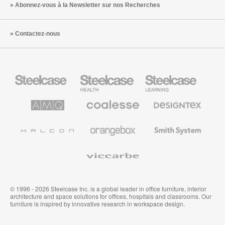
Abonnez-vous à la Newsletter sur nos Recherches
Contactez-nous
Steelcase
Steelcase
Steelcase
Health
Mobilier
pour
le
AMQ
Coalesse
Designtex
secteur
Solutions
Mobilier
Textiles
de
de
et
l’Education
Bureau
Revêtements
Halcon
Orangebox
Smith
Premium
Muraux
System
Viccarbe
© 1996 - 2026 Steelcase Inc. is a global leader in office furniture, interior
architecture and space solutions for offices, hospitals and classrooms. Our
furniture is inspired by innovative research in workspace design.