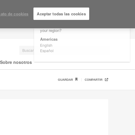
×
Are you in United States?
ato de cookies
Aceptar todas las cookies
Would you like to see Products we sell in
your region?
LOGIN / REGISTRARSE
Americas
English
Español
Sobre nosotros
GUARDAR
COMPARTIR