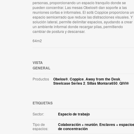
personas, proporcionando un espacio tranquilo donde se
pueden concentrar. Las mesas Obelos® dan soporte a las
reuniones cortas e informales. El sofá Coppice proporciona un
espacio semicerrado que reduce las distracciones visuales. Y 
solución lateral, permite delimitar espacios, ayudando a crear
un ambiente informal donde recargar pilas, permitiendo
cambiar de postura y descansar.
64m2
VISTA
GENERAL
Productos
Obelos®
,
Coppice
,
Away from the Desk
,
Steelcase Series 2
,
Sillas Montara650
,
QiVi®
ETIQUETAS
Sector:
Espacio de trabajo
Tipo de
Colaboración + reunión
,
Enclaves + espacio
espacios:
de concentración