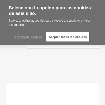
Selecciona tu opción para las cookies
×
Are you in United States?
de este sitio.
Ideas de planificación
Would you like to see Products we sell in
Steelcase utiliza las cookies para ofrecerle al usuario una mejor
your region?
experiencia.
MOSTRAR FILTROS
Americas
English
Formato de cookies
Aceptar todas las cookies
Español