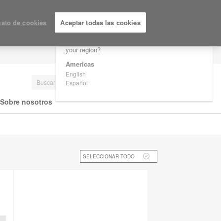
×
Are you in United States?
ato de cookies
Aceptar todas las cookies
Would you like to see Products we sell in
your region?
LOGIN / REGISTRARSE
Americas
English
Español
Sobre nosotros
SELECCIONAR TODO